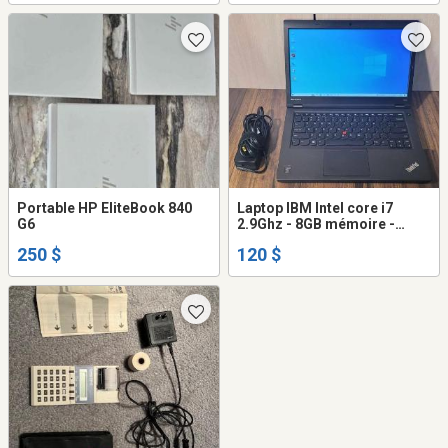
Caméra WIFI
Portable HP EliteBook 840
Laptop IBM Intel core i7
G6
2.9Ghz - 8GB mémoire -
500GB disque dur - caméra
250 $
120 $