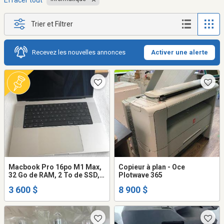
Effacer tout
Trier et Filtrer
Recevez les nouvelles annonces
Activer une alerte
Macbook Pro 16po M1 Max,
Copieur à plan - Oce
32 Go de RAM, 2 To de SSD,
Plotwave 365
clavier français canadien
3 600 $
8 900 $