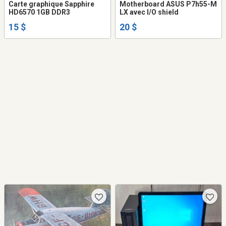
Carte graphique Sapphire
Motherboard ASUS P7h55-M
HD6570 1GB DDR3
LX avec I/O shield
15 $
20 $