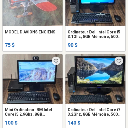
MODEL D AVIONS ENCIENS
Ordinateur Dell Intel Core i5
3.1Ghz, 8GB Mémoire, 500GB
Disque dur, écran clavier
75 $
90 $
souris WiFi
Mini Ordinateur IBM Intel
Ordinateur Dell Intel Core i7
Core i5 2.9Ghz, 8GB
3.2Ghz, 8GB Mémoire, 500GB
mémoire, 120GB SSD
Disque dur, écran23 clavier
100 $
140 $
disque, écran clavier,
souris WiFi