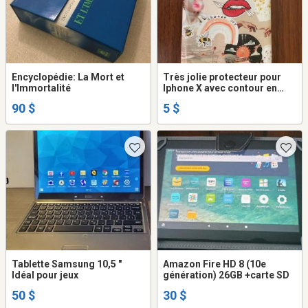
Encyclopédie: La Mort et
Très jolie protecteur pour
l'Immortalité
Iphone X avec contour en
caoutchouc
90 $
5 $
Tablette Samsung 10,5 "
Amazon Fire HD 8 (10e
Idéal pour jeux
génération) 26GB +carte SD
50 $
30 $