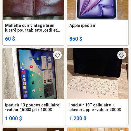
Mallette cuir vintage brun
Apple ipad air
lustré pour tablette ,ordi et
accessoires, écran max 16''
60 $
850 $
ipad air 13 pouces cellulaire
Ipad Air 13’’ cellulaire +
-valeur 1500$ prix 1000$
clavier apple -valeur 2000$
1 000 $
1 200 $