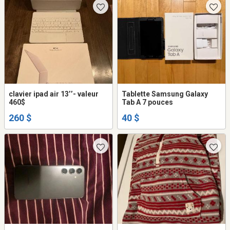
clavier ipad air 13’’- valeur
Tablette Samsung Galaxy
460$
Tab A 7 pouces
260 $
40 $