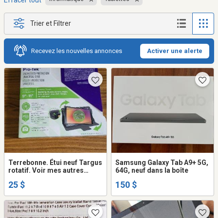
Effacer tout
Trier et Filtrer
Recevez les nouvelles annonces
Activer une alerte
Terrebonne. Étui neuf Targus
Samsung Galaxy Tab A9+ 5G,
rotatif. Voir mes autres
64G, neuf dans la boîte
annonces
25 $
150 $