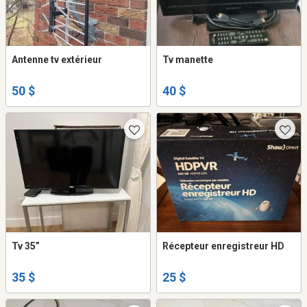
Antenne tv extérieur
Tv manette
50 $
40 $
Tv 35”
Récepteur enregistreur HD
35 $
25 $