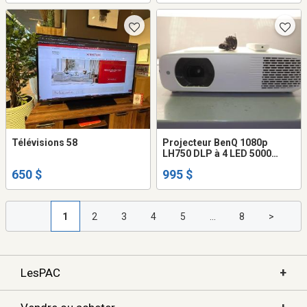
Télévisions 58
Projecteur BenQ 1080p
LH750 DLP à 4 LED 5000
lumens
650 $
995 $
1
2
3
4
5
...
8
>
+
LesPAC