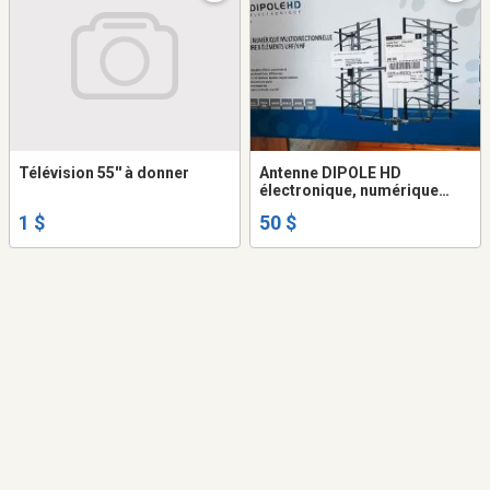
Télévision 55'' à donner
Antenne DIPOLE HD
électronique, numérique
multidirectionnelle
1 $
50 $
extérieure 8 éléments
HUF/VHF