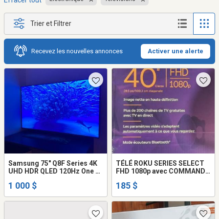
Effacer tout
Trier et Filtrer
Recevez les nouvelles annonces
Activer une alerte
Samsung 75" Q8F Series 4K
TÉLÉ ROKU SERIES SELECT
UHD HDR QLED 120Hz One Ul
FHD 1080p avec COMMANDE
Tizen Smart TV
VOCALE - ROKU SERIES
1 000 $
185 $
SELECT TV FHD 1080p with
VOICE CONTROL