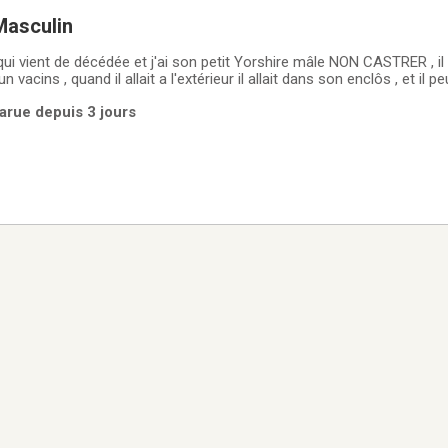
Masculin
ns son enclôs , et il peut Etre un
ande 800$ avec ses champoins , son manger , un bac pour le pipipad ,
 Parue depuis 3 jours