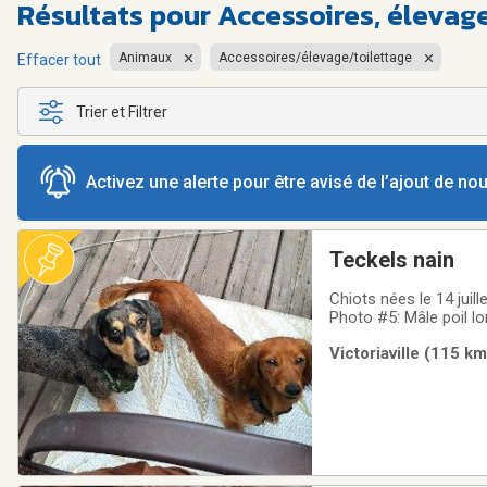
Résultats pour
Accessoires, élevage
Animaux
Accessoires/élevage/toilettage
Effacer tout
Trier et Filtrer
Activez une alerte pour être avisé de l’ajout de n
Teckels nain
Chiots nées le 14 juillet 2
Photo #5: Mâle poil lo
(Bobby)Photo #11: Feme
Victoriaville (115 km
famille. Ils seront vac