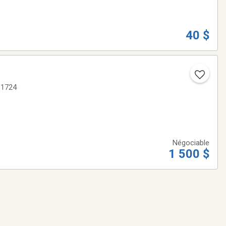
40 $
31724
Négociable
1 500 $