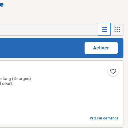
te
Activer
s)
l court
er dans votre
Prix sur demande