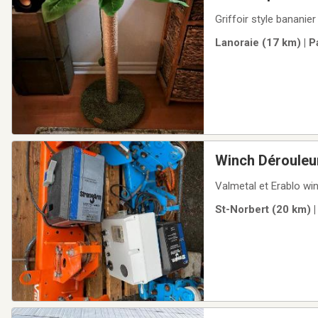
Griffoir style bananie
Lanoraie (17 km) | P
Winch Dérouleur
Valmetal et Erablo wi
St-Norbert (20 km) |