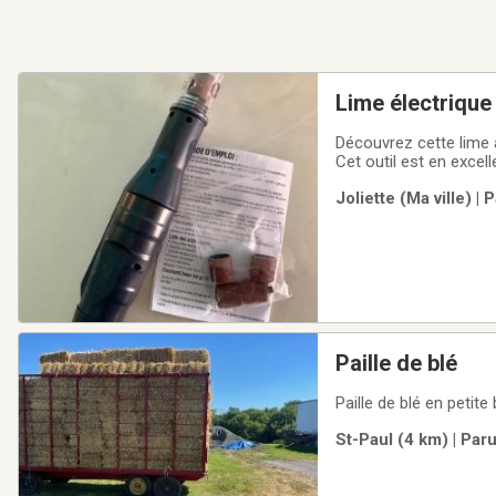
Lime électrique
Découvrez cette lime à
Cet outil est en excell
petit chien est décédé peu de
Joliette (Ma ville) |
Capuchon de
Paille de blé
Paille de blé en petit
St-Paul (4 km) | Par