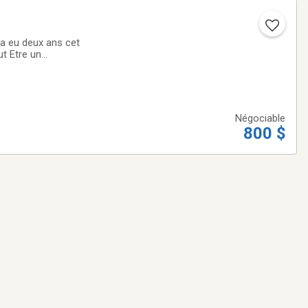
 sa cage . Il est
Négociable
800 $