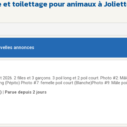
 et toilettage pour animaux à Joliet
ouvelles annonces
026. 2 filles et 3 garçons. 3 poil long et 2 poil court. Photo #2: Mâle long (George
ng (Pépito) Photo #7: femelle poil court (Blanche)Photo #9: Mâle poi
lle poil long (Joséphine) Ils seront prêt à quitter notre nid pour all
) | Parue depuis 2 jours
cinés