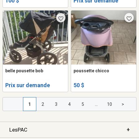
100 $
Prix sur demande
belle pousette bob
poussette chicco
Prix sur demande
50 $
1
2
3
4
5
...
10
>
+
LesPAC