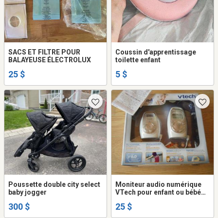
SACS ET FILTRE POUR
Coussin d'apprentissage
BALAYEUSE ÉLECTROLUX
toilette enfant
25 $
5 $
Poussette double city select
Moniteur audio numérique
baby jogger
VTech pour enfant ou bébé
surveillance dans sa boite
300 $
25 $
comme neuf