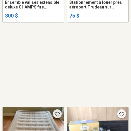
Ensemble valises extensible
Stationnement à louer près
deluxe CHAMPS fire
aéroport Trudeau sur
collection expandable
semaine.
300 $
75 $
hardside spinner luggage
set