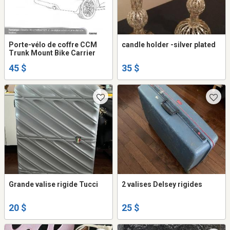
Porte-vélo de coffre CCM
candle holder -silver plated
Trunk Mount Bike Carrier
45 $
35 $
Grande valise rigide Tucci
2 valises Delsey rigides
20 $
25 $