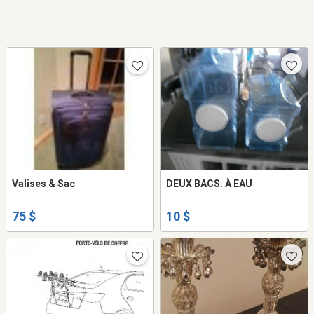
Valises & Sac
DEUX BACS. À EAU
75 $
10 $