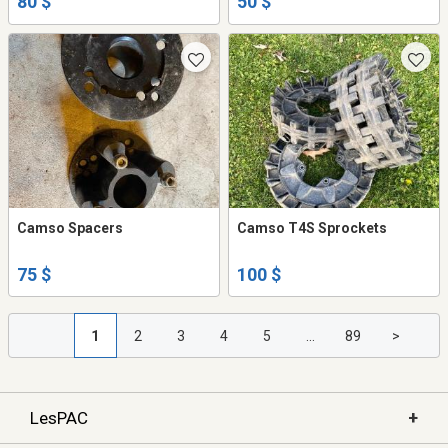
80 $
50 $
Camso Spacers
Camso T4S Sprockets
75 $
100 $
1
2
3
4
5
...
89
>
+
LesPAC