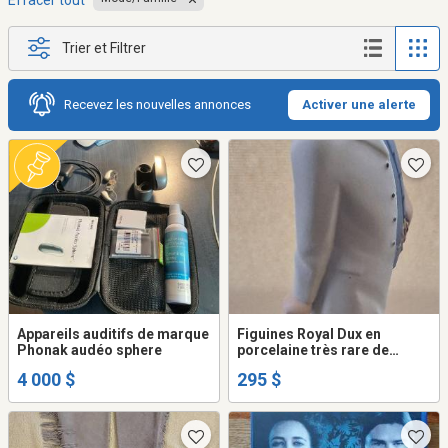
Effacer tout
Trier et Filtrer
Recevez les nouvelles annonces
Activer une alerte
Appareils auditifs de marque
Figuines Royal Dux en
Phonak audéo sphere
porcelaine très rare de
retrouver le couple
4 000 $
295 $
ensemble.