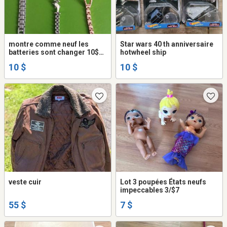
montre comme neuf les
Star wars 40 th anniversaire
batteries sont changer 10$
hotwheel ship
chacun
10 $
10 $
veste cuir
Lot 3 poupées États neufs
impeccables 3/$7
55 $
7 $