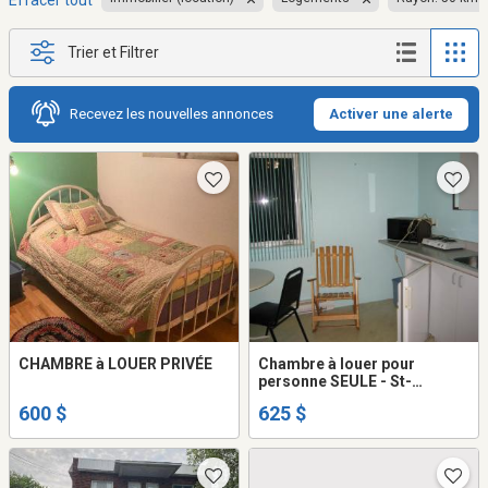
Effacer tout
Trier et Filtrer
Recevez les nouvelles annonces
Activer une alerte
CHAMBRE à LOUER PRIVÉE
Chambre à louer pour
personne SEULE - St-
Hyacinthe/Références
600 $
625 $
demandées