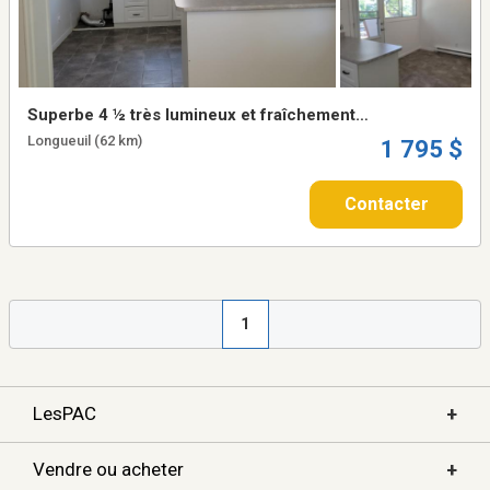
Superbe 4 ½ très lumineux et fraîchement
rénové à Longueuil – Disponible
Longueuil (62 km)
1 795 $
immédiatement !
Contacter
1
+
LesPAC
+
Vendre ou acheter