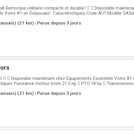
8 Remorque utilitaire compacte et durable!   Disponible mainten
ls Votre #1 en Outaouais! Caractéristiques Code AU1 Modèle SA5
lb  Dimensions 5 pi x 8 pi  Poids 520 lb Essieu simple 3 500 lb  Pne
aouais) (21 km) | Parue depuis 3 jours
Fiche 4 voies plate
tors
   Disponible maintenant chez Équipements Essentiels Votre #1 
stiques Puissance moteur brute 21.5 hp  PTO 18 hp  Transmission
3 cylindres 4x4 avec direction assistée 吝 Capacité de levage à l'att
aouais) (21 km) | Parue depuis 3 jours
ité de levage 617 lb  Hauteur de