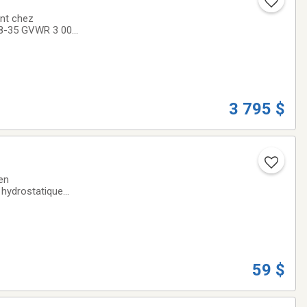
ant chez
x8-35 GVWR 3 000
us radiaux 15''
3 795 $
en
 hydrostatique
elage 3 points 1
59 $