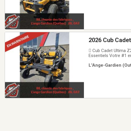
2026 Cub Cadet
 Cub Cadet Ultima Z
Essentiels Votre #1 e
confortable? Le Z2 42
L'Ange-Gardien (Out
intensif que commerc