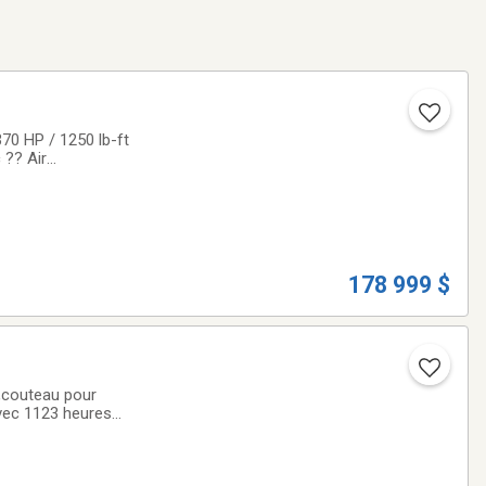
370 HP / 1250 lb-ft
 ?? Air
’5” aluminum
178 999 $
vec 1123 heures
nvoyeur ,cylindre