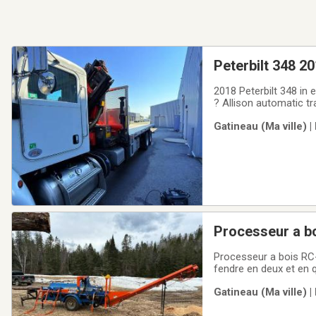
Peterbilt 348 2
2018 Peterbilt 348 in 
? Allison automatic t
suspension ?? 1 owne
Gatineau (Ma ville) |
platform PTO + hydrau
Processeur a b
Processeur a bois RC-20 Pouvant prendre des billots de 16' de long et de 20" de diamètr
fendre en deux et en 
démarreur électrique .
Gatineau (Ma ville) 
p