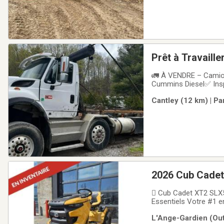
Prêt à Travaille
🚛 À VENDRE – Camion
Cummins Diesel✅ Inspe
immédiatementIdéal po
Cantley (12 km) | Pa
récupération.Camion e
2026 Cub Cadet
 Cub Cadet XT2 SLX5
Essentiels Votre #1 e
sans effort? Le XT2 S
L'Ange-Gardien (Out
constante! Caractéri