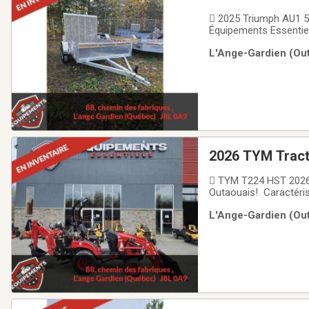
 2025 Triumph AU1 5x
Équipements Essentie
lb Charge utile 2 480 
L'Ange-Gardien (Out
 Vérin pivotant 2K  
2026 TYM Trac
 TYM T224 HST 2026!
Outaouais! Caractéri
(HST)  Moteur diesel 
L'Ange-Gardien (Out
100 lb  Loader capac