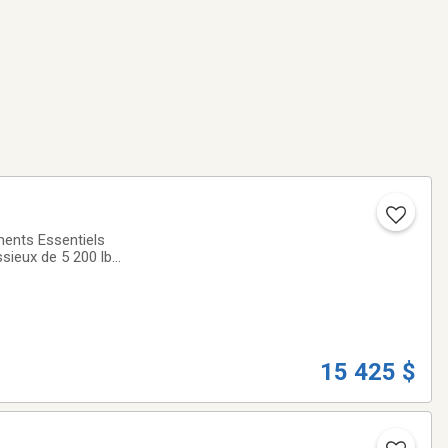
nts Essentiels
ssieux de 5 200 lb
, gravier, bois et
15 425 $