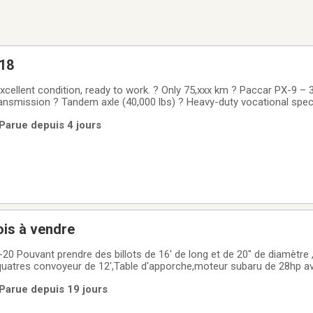
018
excellent condition, ready to work. ? Only 75,xxx km ? Paccar PX-9 – 
ransmission ? Tandem axle (40,000 lbs) ? Heavy-duty vocational spec
r bought brand new ??? Equipment: Palfinger PK26002-EH crane 24
 Parue depuis 4 jours
lic setup Ideal for
ois à vendre
e ,couteau pour
quatres convoyeur de 12',Table d'apporche,moteur subaru de 28hp a
Plusieur pièces de rechange : Chaine pour la scie, Pallette pour le co
| Parue depuis 19 jours
our la fendeuse etc. Machine