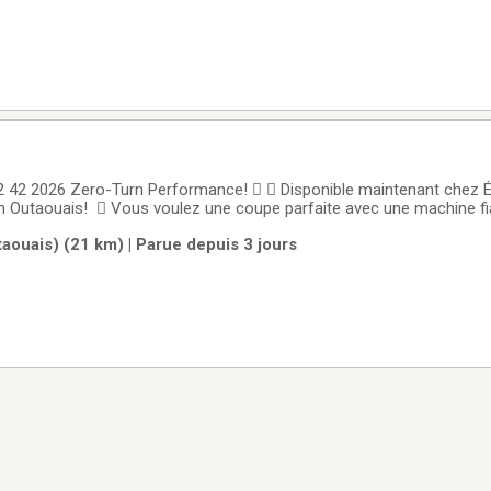
2 42 2026 Zero-Turn Performance!   Disponible maintenant chez
n Outaouais!  Vous voulez une coupe parfaite avec une machine fi
 est conçu pour offrir une expérience de tonte haut de gamme, autan
aouais) (21 km) | Parue depuis 3 jours
ial