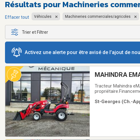
Résultats pour
Machineries commerc
Véhicules
Machineries commerciales/agricoles
Effacer tout
Trier et Filtrer
Activez une alerte pour être avisé de l’ajout de n
MAHINDRA EM
Tracteur Mahindra eMAX
propriétaire.Financem
2232
St-Georges (Ch.-App