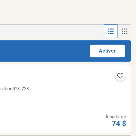
Activer
 backhoe418-228-
À partir de
74 $