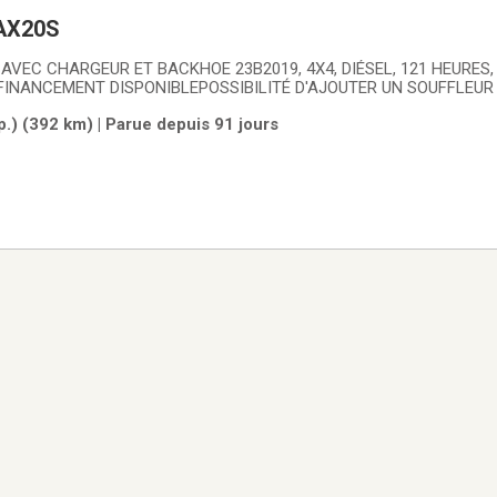
AX20S
B2019, 4X4, DIÉSEL, 121 HEURES, SORTIE
RIX: 21 995$FINANCEMENT DISPONIBLEPOSSIBILITÉ D'AJOUTER UN SOUFFLEUR
.) (392 km) | Parue depuis 91 jours