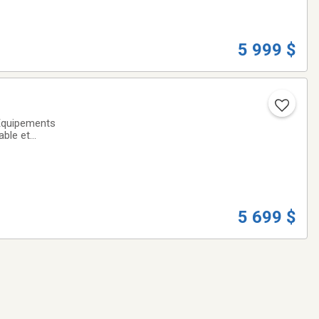
5 999 $
 Équipements
able et
t pour résidentiel
5 699 $