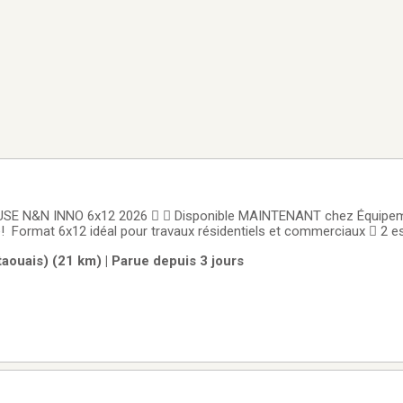
 N&N INNO 6x12 2026   Disponible MAINTENANT chez Équipeme
lle! Format 6x12 idéal pour travaux résidentiels et commerciaux  2 e
aulique robuste Construction solide et durable  Parfaite pour terre
aouais) (21 km) | Parue depuis 3 jours
PEMENT  Rampe