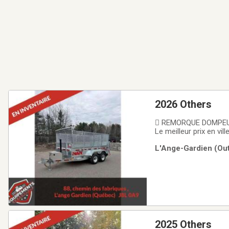
2026 Others
 REMORQUE DOMPEUSE
Le meilleur prix en vi
chaque  Dompeuse hydr
L'Ange-Gardien (Out
matériaux   ÉQUI
2025 Others