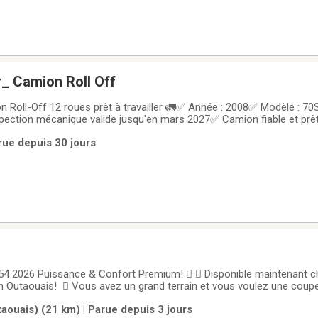
r_ Camion Roll Off
 Roll-Off 12 roues prêt à travailler 🚛✅ Année : 2008✅ Modèle : 7
ction mécanique valide jusqu'en mars 2027✅ Camion fiable et prêt à
ur le transport de conteneurs, matériaux, construction, démolition
rue depuis 30 jours
n bon état de fonctionnement, entretenu et
4 2026 Puissance & Confort Premium!   Disponible maintenant 
n Outaouais!  Vous avez un grand terrain et vous voulez une coupe 
LX54 est conçu pour offrir puissance, confort et performance
aouais) (21 km) | Parue depuis 3 jours
stiques Puissance moteur brute 24 HP /