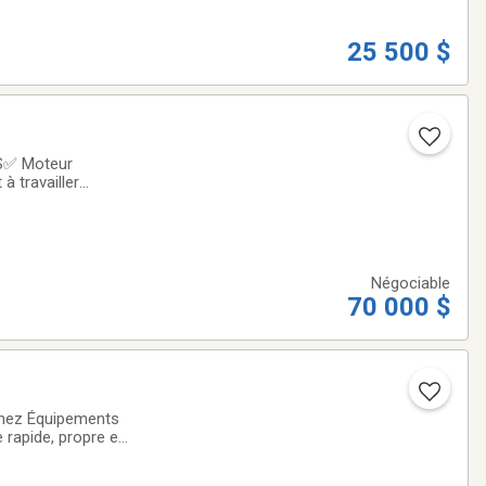
25 500 $
0S✅ Moteur
 travailler
 ou
Négociable
70 000 $
chez Équipements
rapide, propre et