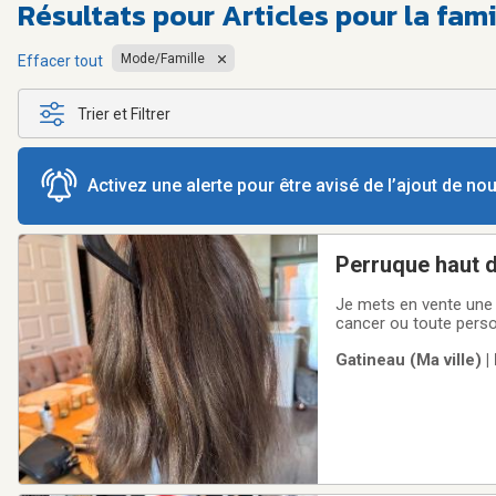
Résultats pour
Articles pour la fam
Mode/Famille
Effacer tout
Trier et Filtrer
Activez une alerte pour être avisé de l’ajout de n
Perruque haut 
Je mets en vente une 
cancer ou toute perso
cheveux de qualité su
Gatineau (Ma ville) |
à l'appui.Inclus : sha