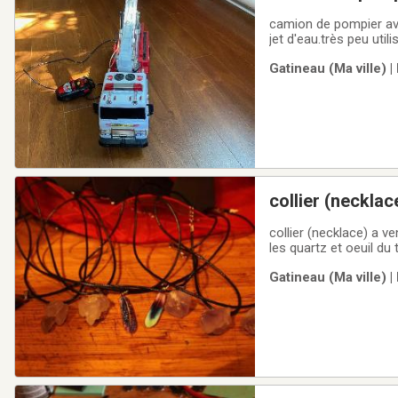
camion de pompier ave
jet d'eau.très peu util
de Hull
Gatineau (Ma ville) 
collier (necklac
collier (necklace) a ve
les quartz et oeuil du
ou 5 pour 10$ou 100$
Gatineau (Ma ville) 