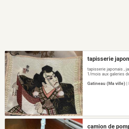
tapisserie japo
tapisserie japonais , japanese madefait au japon, artisanal 46X32cmdisponib
1/mois aux galeries de
Gatineau (Ma ville) 