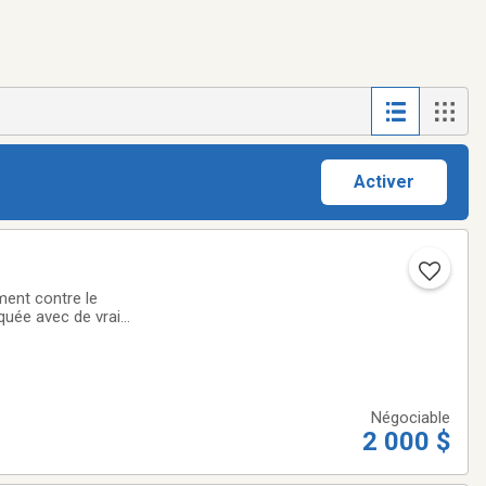
Activer
ment contre le
quée avec de vrais
t : 3 500 $.Facture
Négociable
2 000 $