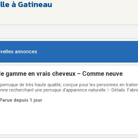
ille à Gatineau
ouvelles annonces
de gamme en vrais cheveux – Comme neuve
perruque de très haute qualité, conçue pour les personnes en traite
nne recherchant une perruque d'apparence naturelle.✨ Détails :Fabri
périeure.Portée seulement 4 à 5 fois.État comme neuf.Valeur à l'acha
 Parue depuis 1 jour
mpoing