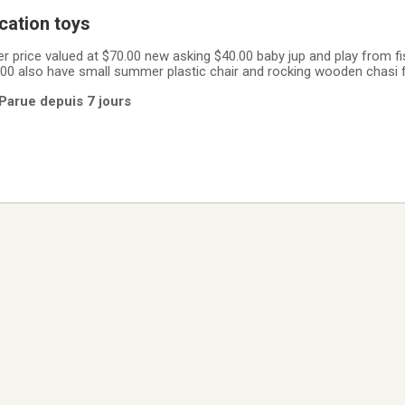
fisher price education toys
 at $70.00 new asking $40.00 baby jup and play from fisher price valued
.00 also have small summer plastic chair and rocking wooden chasi 
ve musical station in working condition with new bateries .
 Parue depuis 7 jours