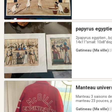
papyrus egyptie
2papyrus egyptien , b
14x11"small: 10x8"disp
Gatineau (Ma ville) |
Manteau univers
Manteau 3 saisons de 
manteau 23 pouces, po
Gatineau (Ma ville) 