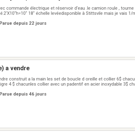
c commande électrique et réservoir d'eau .le camion roule , tourne 
isé.2'X10"h=10" 18" échelle levéedisponible à Stittsvile mais je vais 1
| Parue depuis 22 jours
e) a vendre
ndre construit a la main les set de boucle d oreille et collier 6$ chacu
 tigre 4 $ chacunles collier avec un padentif en acier inoxydable 3$ c
 pour le toutcash seulement
| Parue depuis 46 jours