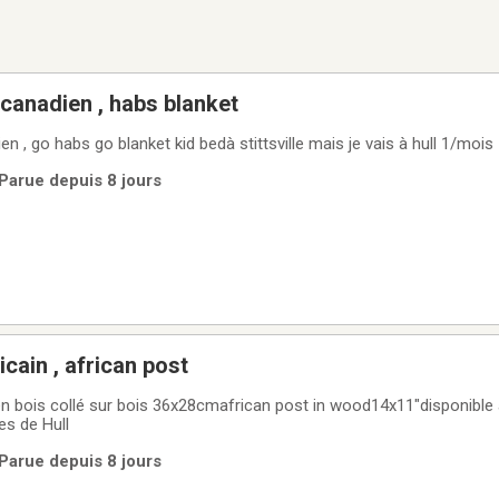
canadien , habs blanket
n , go habs go blanket kid bedà stittsville mais je vais à hull 1/mois
 Parue depuis 8 jours
petit tableau africain , african post
 en bois collé sur bois 36x28cmafrican post in wood14x11"disponible à
es de Hull
 Parue depuis 8 jours