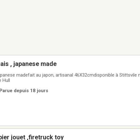
nais , japanese made
le à Stittsvile mais je vais
 Hull
| Parue depuis 18 jours
camion de pompier jouet ,firetruck toy