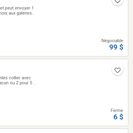
et peut envoyer 1
/mois aux galeries
Négociable
99 $
nles collier avec
hacun ou 2 pour 5 $
Ferme
6 $