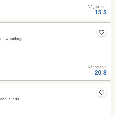
Négociable
15 $
 on woodlarge:
Négociable
20 $
longueur du
.