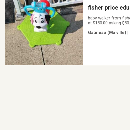
baby walker from fisher price valued
at $150.00 asking $50
2 fisher price toys ha
Gatineau (Ma ville) |