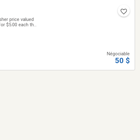
for $5.00 each the
Négociable
50 $