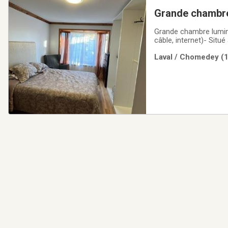
Grande chambre 
Grande chambre lumine
câble, internet)- Sit
des centres commercia
Laval / Chomedey (1
À proximité de tous l