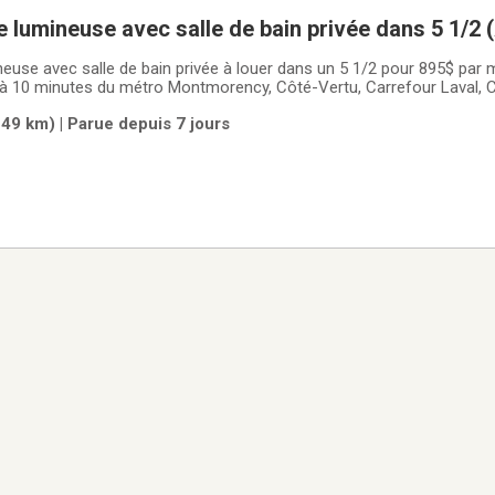
lumineuse avec salle de bain privée dans 5 1/2 
use avec salle de bain privée à louer dans un 5 1/2 pour 895$ par mo
ué à 10 minutes du métro Montmorency, Côté-Vertu, Carrefour Laval, 
ux, pharmacies, épiceries, café, boulangeries, dépanneurs, cinéma, 
49 km) | Parue depuis 7 jours
es