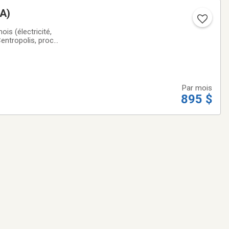
(A)
is (électricité,
Centropolis, proche
restaurants, etc.-
Par mois
895 $