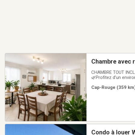
Chambre avec r
CHAMBRE TOUT INCLUS
🌿Profitez d’un envir
relaxer et profiter d
Cap-Rouge (359 km) 
propre, accueillante 
Condo à louer 