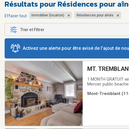
Résultats pour
Résidences pour aîn
Immobilier (location)
Résidences pour aînés
Effacer tout
Trier et Filtrer
Activez une alerte pour être avisé de l’ajout de n
MT. TREMBLAN
TREMBLANT
1 MONTH GRATUIT with 
Mercier public beache
and separate Garage. W
Mont-Tremblant (114
Sac . Heating, snow