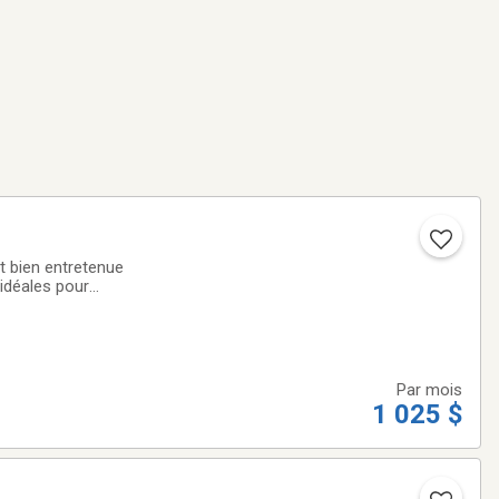
bien entretenue
 idéales pour
e compris✔️ Maison
Par mois
1 025 $