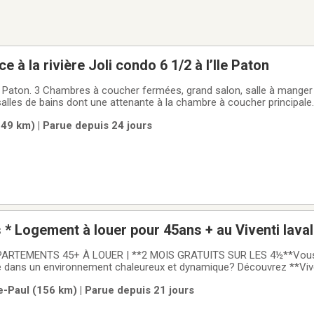
ce à la rivière Joli condo 6 1/2 à l’Ile Paton
Ile Paton. 3 Chambres à coucher fermées, grand salon, salle à manger
salles de bains dont une attenante à la chambre à coucher principal
00 pieds carrés. Très ensoleillé, côté Sud avec vue directe sur la rivi
49 km) | Parue depuis 24 jours
grand jardin.
*2 mois gratuits * Logement à louer pour 45ans + au Viventi laval
PARTEMENTS 45+ À LOUER | **2 MOIS GRATUITS SUR LES 4½**Vous
dans un environnement chaleureux et dynamique? Découvrez **Viven
conçu exclusivement pour les **45 ans et plus.🎁 **Promotion à duré
e-Paul (156 km) | Parue depuis 21 jours
re d'un bail sur nos