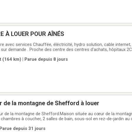
E À LOUER POUR AÎNÉS
e avec services Chauffée, éléctricité, hydro solution, cable internet,
sur demande . Proche des centre des centres d'achats, hôpitaux 2Contact
 (164 km) | Parue depuis 8 jours
 de la montagne de Shefford à louer
ur de la montagne de Shefford.Maison située au cœur de la montag
 chambres à coucher, 2 salles de bain, sous-sol en rez-de-jardin au 
uisibles. Immense terrain de plus de 60000 pieds carrés.Coin feu de
 Parue depuis 31 jours
Garage pour