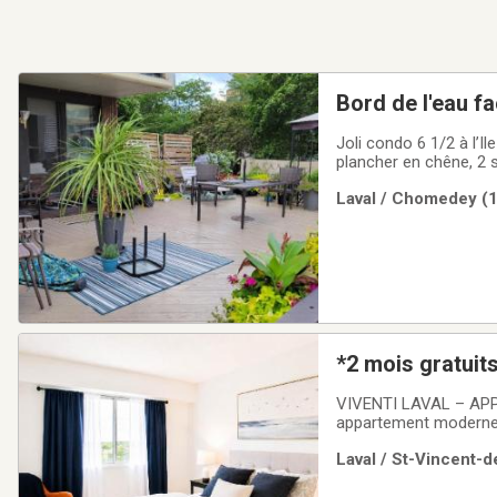
Bord de l'eau fa
Joli condo 6 1/2 à l’
plancher en chêne, 2 
terrasse de plus que 18
Laval / Chomedey (1
cours de tennis, et un 
VIVENTI LAVAL – AP
appartement moderne 
complexe résidentiel 
Laval / St-Vincent-d
GRATUITS à la signatu