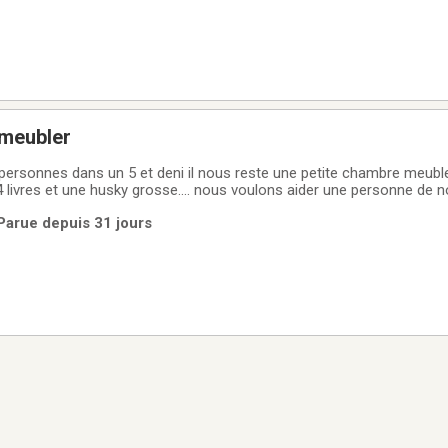
 meubler
ersonnes dans un 5 et deni il nous reste une petite chambre meubl
livres et une husky grosse.... nous voulons aider une personne de no
 loyer est 300 et 300 de plus pour la nourriture l electriciter est pa
Parue depuis 31 jours
s sauf la