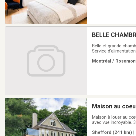
BELLE CHAMBR
Belle et grande chambr
Service d'alimentation 
438-929-1085
Montréal / Rosemont
Maison au coeur
Maison à louer au cœ
avec vue incroyable. 3
mais pas d’insectes n
Shefford (241 km) |
véhicules électrique. 