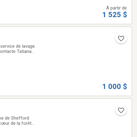
À partir de
1 525 $
 service de lavage.
e Tatiana
1 000 $
ne de Shefford
cœur de la forêt
 camps. Prise pour