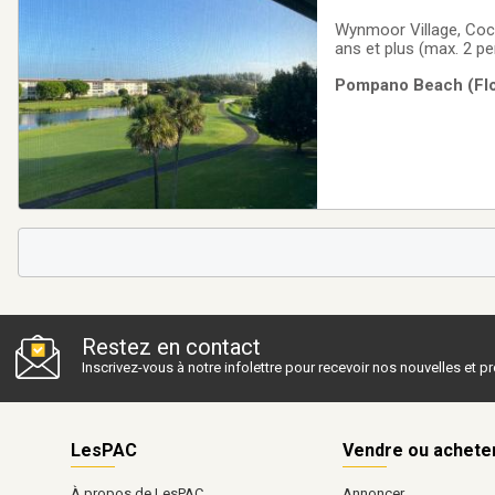
Wynmoor Village, Coc
ans et plus (max. 2 p
le golf et l’eau. Loc
Pompano Beach (Flor
mois (inclut électricité
Restez en contact
Inscrivez-vous à notre infolettre pour recevoir nos nouvelles et 
LesPAC
Vendre ou achete
À propos de LesPAC
Annoncer