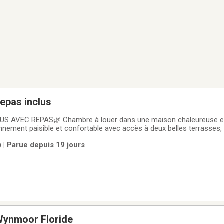
epas inclus
 AVEC REPAS🌿 Chambre à louer dans une maison chaleureuse et 
onnement paisible et confortable avec accès à deux belles terrasses,
es beaux jours.✔️ Chambre meublée✔️ Repas inclus✔️ Internet et câbl
| Parue depuis 19 jours
et bien entretenueNous
Wynmoor Floride