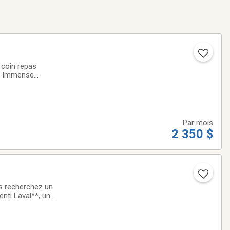
 coin repas
e. Immense
ère, piscine, 3
Par mois
2 350 $
 recherchez un
ti Laval**, un
e limitée : 2 MOIS