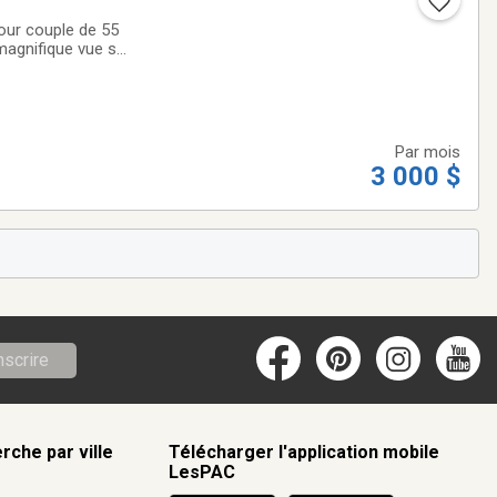
our couple de 55
magnifique vue sur
027. 3000$ USD par
Par mois
3 000 $
nscrire
rche par ville
Télécharger l'application mobile
LesPAC
c