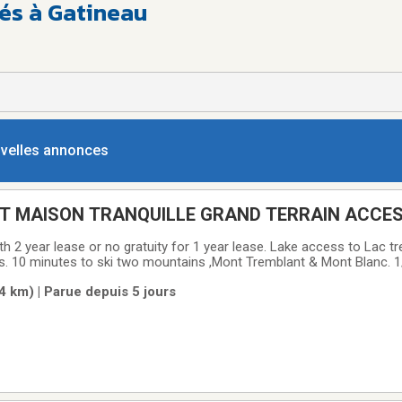
és à Gatineau
ouvelles annonces
T MAISON TRANQUILLE GRAND TERRAIN ACCE
2 year lease or no gratuity for 1 year lease. Lake access to Lac tr
s. 10 minutes to ski two mountains ,Mont Tremblant & Mont Blanc. 1
alk to city center Metro, SAQ ,Pharmacies ,hiking, biking,activities a
 km) | Parue depuis 5 jours