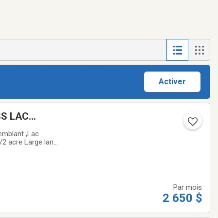
Activer
SS LAC
emblant ,Lac
/2 acre Large land
nd services. Cul de
Par mois
2 650 $