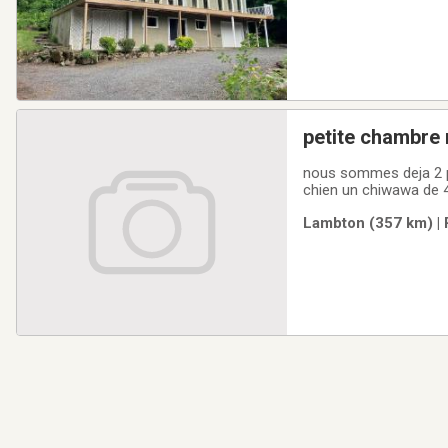
petite chambre
nous sommes deja 2 p
chien un chiwawa de 4 
donnant une chambre le
Lambton (357 km) | 
loyert tout est compri