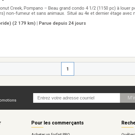
onut Creek, Pompano – Beau grand condo 4 1/2 (1150 pc) à louer p
ers) non-fumeur et sans animaux. Situé au 4e et dernier étage avec 
ation minimale de 4 mois entre le 1er décembre 2026 et le 31 mars 2
ide) (2 179 km) | Parue depuis 24 jours
,
1
M'i
promotions
r
Pour les commerçants
Reche
Acheter un forfait PRO
Québe