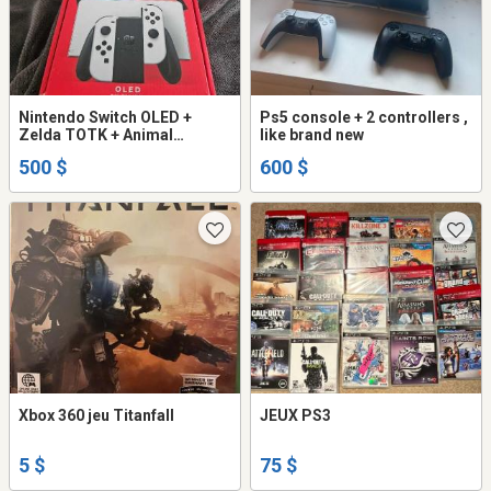
Nintendo Switch OLED +
Ps5 console + 2 controllers ,
Zelda TOTK + Animal
like brand new
Crossing – Excellent état
500 $
600 $
Xbox 360 jeu Titanfall
JEUX PS3
5 $
75 $