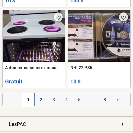
10 $
150 $
A donner cuisinière amana
NHL22 PS5
Gratuit
10 $
1
2
3
4
5
...
8
>
+
LesPAC