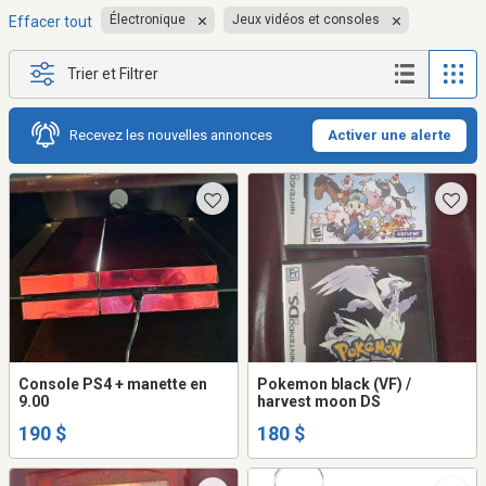
Électronique
Jeux vidéos et consoles
Effacer tout
Trier et Filtrer
Recevez les nouvelles annonces
Activer une alerte
Console PS4 + manette en
Pokemon black (VF) /
9.00
harvest moon DS
190 $
180 $