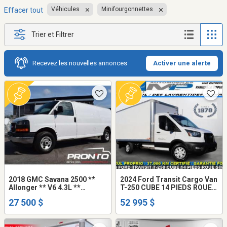
Véhicules
Minifourgonnettes
Effacer tout
Trier et Filtrer
Recevez les nouvelles annonces
Activer une alerte
2018 GMC Savana 2500 **
2024 Ford Transit Cargo Van
Allonger ** V6 4.3L **
T-250 CUBE 14 PIEDS ROUE
Séparateur **
SIMPLE / 37.000 KM CERTIF
27 500 $
52 995 $