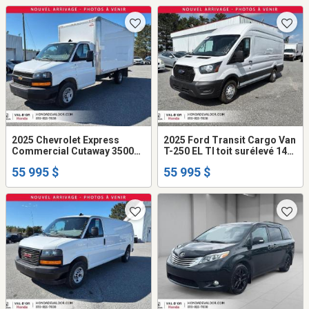
2025 Chevrolet Express
2025 Ford Transit Cargo Van
Commercial Cutaway 3500
T-250 EL TI toit surélevé 148
fourgonnette 159 po
po PNBV de 9 070
55 995 $
55 995 $