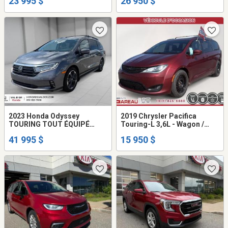
23 995 $
26 950 $
2023 Honda Odyssey
2019 Chrysler Pacifica
TOURING TOUT ÉQUIPÉ
Touring-L 3,6L - Wagon /
GARANTIE PROLONGÉE
3,6L - Wagon
41 995 $
15 950 $