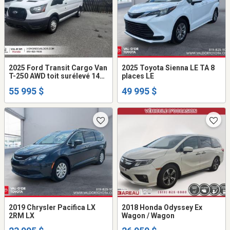
2025 Ford Transit Cargo Van
2025 Toyota Sienna LE TA 8
T-250 AWD toit surélevé 148
places LE
po PNBV de 9 070 lb
55 995 $
49 995 $
2019 Chrysler Pacifica LX
2018 Honda Odyssey Ex
2RM LX
Wagon / Wagon