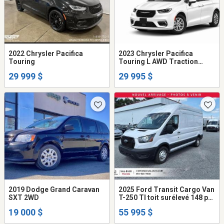
2022 Chrysler Pacifica
2023 Chrysler Pacifica
Touring
Touring L AWD Traction
intégrale !
29 999 $
29 995 $
2019 Dodge Grand Caravan
2025 Ford Transit Cargo Van
SXT 2WD
T-250 TI toit surélevé 148 po
PNBV de 9 070 lb
19 000 $
55 995 $