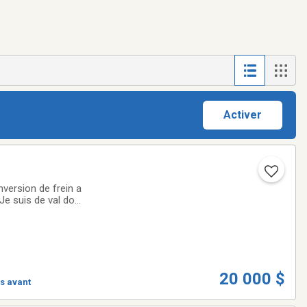
Activer
nversion de frein a
Je suis de val dor
n apel moi au 819-
20 000 $
s avant