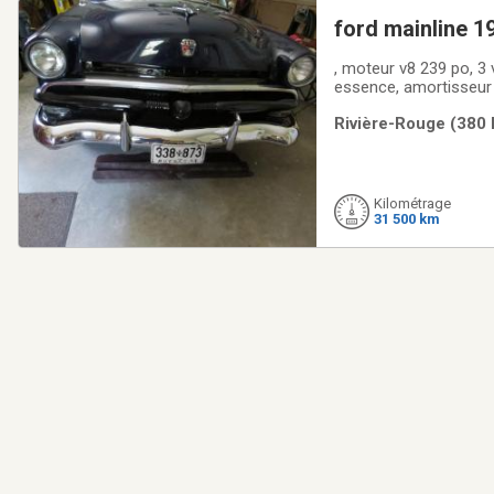
ford mainline 1
, moteur v8 239 po, 3 v
essence, amortisseur ,ligne échappement neuf, pompe es
Rivière-Rouge (380 
Kilométrage
31 500 km