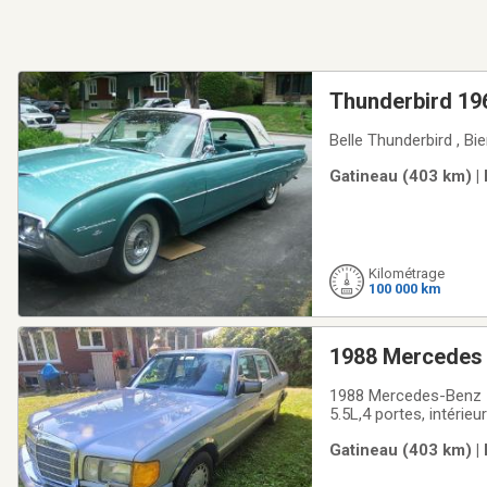
Thunderbird 19
Belle Thunderbird , Bi
Gatineau (403 km) |
Kilométrage
100 000 km
1988 Mercedes
1988 Mercedes-Benz 5
5.5L,4 portes, intérie
Gatineau (403 km) |