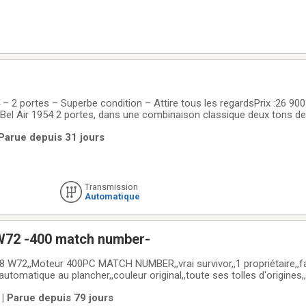
 – 2 portes – Superbe condition – Attire tous les regardsPrix :26 90
 Bel Air 1954 2 portes, dans une combinaison classique deux tons de
oiture très élégante qui attire constamment l’attention – les gens s’a
 Parue depuis 31 jours
Transmission
Automatique
W72 -400 match number-
 W72,,Moteur 400PC MATCH NUMBER,,vrai survivor,,1 propriétaire,,f
 automatique au plancher,,couleur original,,toute ses tolles d'origines
frame et plancher original impeccable,,interieur original en excellente 
| Parue depuis 79 jours
vec moteur 400pc