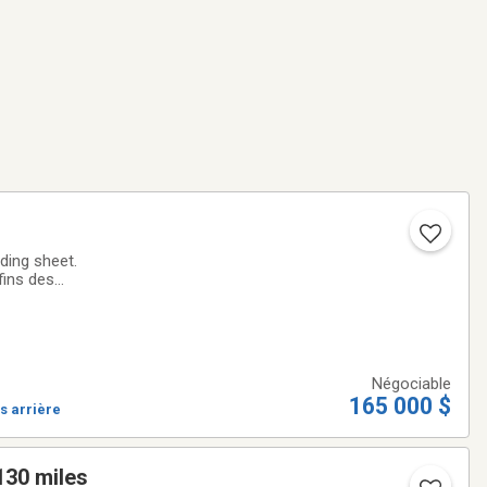
ding sheet.
fins des
u a été acheté
Négociable
165 000 $
s arrière
NUMBER 45130 miles