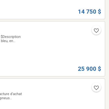
14 750 $
0 $Description
 bleu, en
rrêtent pour la
25 900 $
acture d'achat
,,pneus
condition,,vrai