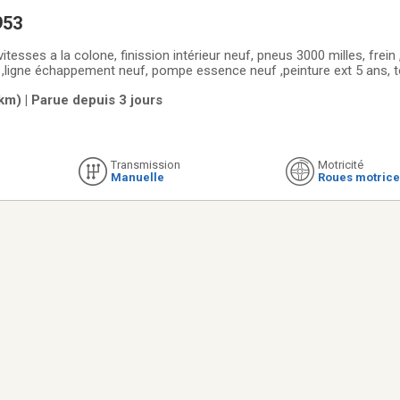
953
itesses a la colone, finission intérieur neuf, pneus 3000 milles, frein , 
sence neuf ,peinture ext 5 ans, tout fonctionnel et
original, il est sur 6 volt et démarre bien.il est plaqué et assuré et roule sur la route.
km) | Parue depuis 3 jours
Transmission
Motricité
Manuelle
Roues motrice