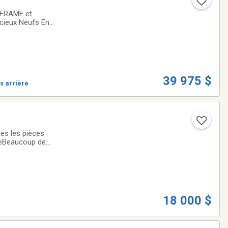
 FRAME et
cieux Neufs En
R ACHETEUR
39 975 $
s arrière
ineBeaucoup de
18 000 $