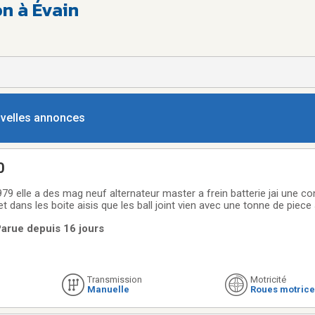
on à Évain
ouvelles annonces
0
79 elle a des mag neuf alternateur master a frein batterie jai une co
 dans les boite aisis que les ball joint vien avec une tonne de piece 
la livrer pour un surplus sur une plateforme si vous avez des questio
Parue depuis 16 jours
Transmission
Motricité
Manuelle
Roues motrice