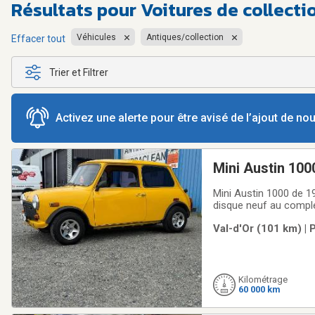
Résultats pour
Voitures de collecti
Véhicules
Antiques/collection
Effacer tout
Trier et Filtrer
Activez une alerte pour être avisé de l’ajout de n
Mini Austin 100
Mini Austin 1000 de 19
disque neuf au complet
en Abitibi met je peu 
Val-d'Or (101 km) | 
354-9504
Kilométrage
60 000 km