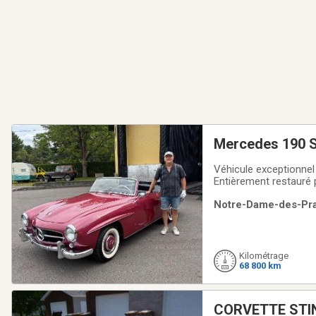
Mercedes 190 
Véhicule exceptionnel 
Entièrement restauré 
assurances à $ 215,000
Notre-Dame-des-Prai
dans un Concours d’é
Kilométrage
68 800 km