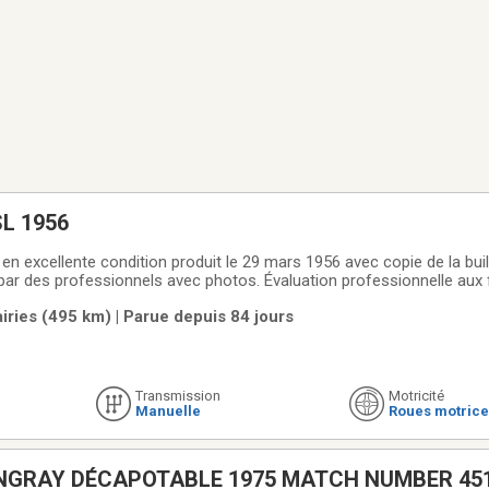
SL 1956
en excellente condition produit le 29 mars 1956 avec copie de la buil
par des professionnels avec photos. Évaluation professionnelle aux 
.00. Plus de $ 100,000 US en factures de restauration. Ce petit bijo
ries (495 km) | Parue depuis 84 jours
légance aux USA en 2017
Transmission
Motricité
Manuelle
Roues motrice
CORVETTE STINGRAY DÉCAPOTABLE 1975 MATCH 