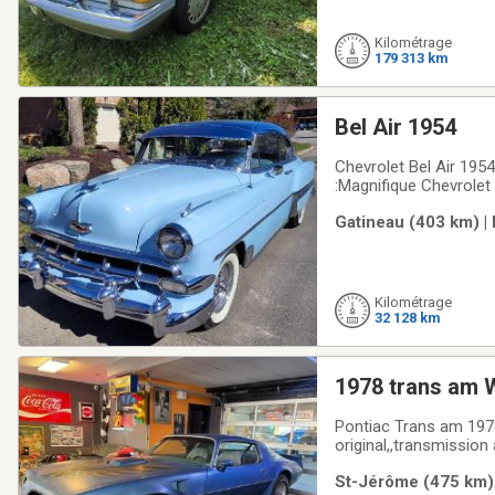
Kilométrage
179 313 km
Bel Air 1954
Chevrolet Bel Air 1954
:Magnifique Chevrolet
excellente condition.V
Gatineau (403 km) |
regarder et poser des
Kilométrage
32 128 km
1978 trans am 
Pontiac Trans am 1978
original,,transmission
neufs,,aucune rouille,,
St-Jérôme (475 km) 
trans am 1978 W72 a