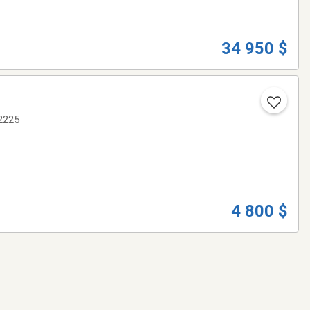
34 950 $
38 531-2225
4 800 $