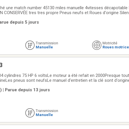
rché une match number 45130 miles manuelle 4vitesses décapotable
CONSERVÉE tres tres propre Pneus neufs et Roues d'origine Silen
s bien entretenu POUR CONNESSEUR OU COLLECTIONNEUR (svp) POU
Parue depuis 5 jours
Transmission
Motricité
Manuelle
Roues motrice
3
gineLes pneus sont neufsLe manuel d'entretien et la clé sont d'orig
ocumentation.Prix demandé $24,000.00
 | Parue depuis 13 jours
Transmission
Manuelle