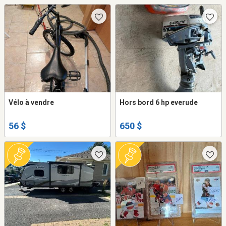
Vélo à vendre
Hors bord 6 hp everude
56 $
650 $