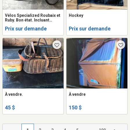
Vélos Specialized Roubaix et
Hockey
Ruby. Bon état. Incluant
béquille, porte-
Prix sur demande
Prix sur demande
bouteille,odomètre,miroir.
À vendre.
À vendre
45 $
150 $