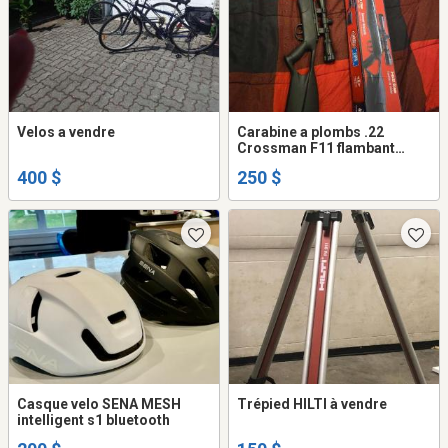
Velos a vendre
Carabine a plombs .22
Crossman F11 flambant
neuve utilisé 2 fois
400 $
250 $
Casque velo SENA MESH
Trépied HILTI à vendre
intelligent s1 bluetooth