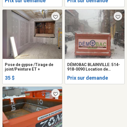
Prix sur demande
Prix sur demande
Pose de gypse /Tirage de
DÉMOBAC BLAINVILLE: 514-
joint/Peinture ET +
918-0090 Location de
conteneur MEILLEUR PRIX !!!
35 $
Prix sur demande
conteneurs