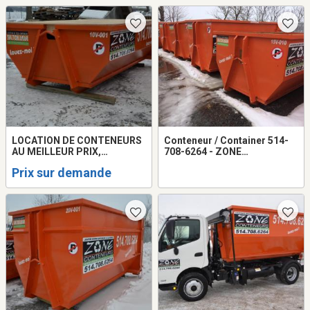
fabriquant.
CONTAINER / BIN / RENTAL
LOCATION DE CONTENEURS
Conteneur / Container 514-
AU MEILLEUR PRIX,
708-6264 - ZONE
GARANTIE !!! Location
CONTENEURS INC
Prix sur demande
Conteneur 10 à 20 verges