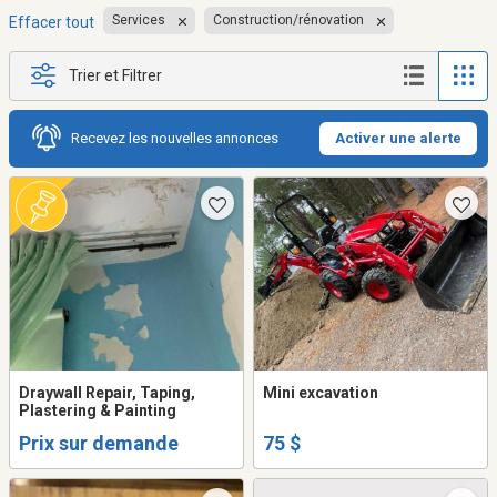
Services
Construction/rénovation
Effacer tout
Trier et Filtrer
Recevez les nouvelles annonces
Activer une alerte
Draywall Repair, Taping,
Mini excavation
Plastering & Painting
Prix sur demande
75 $