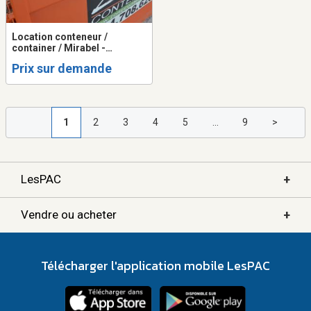
Location conteneur /
container / Mirabel -
Terrebonne - Saint-Jérôme -
Prix sur demande
Laval - Montréal - Blainville
1
2
3
4
5
...
9
>
+
LesPAC
+
Vendre ou acheter
Télécharger l'application mobile LesPAC