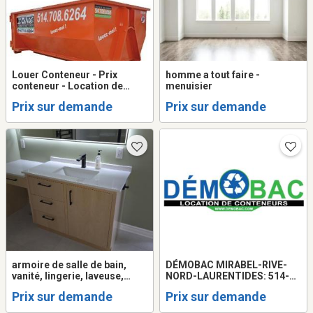
Louer Conteneur - Prix
homme a tout faire -
conteneur - Location de
menuisier
conteneur à déchets
Prix sur demande
Prix sur demande
armoire de salle de bain,
DÉMOBAC MIRABEL-RIVE-
vanité, lingerie, laveuse,
NORD-LAURENTIDES: 514-
sécheuse, pharmacie, salle
918-0090 LOCATION DE
Prix sur demande
Prix sur demande
de lavage, meuble, walk in,
CONTENEURS À DÉCHETS
custom, directement du
MEILLEUR PRIX !!!!