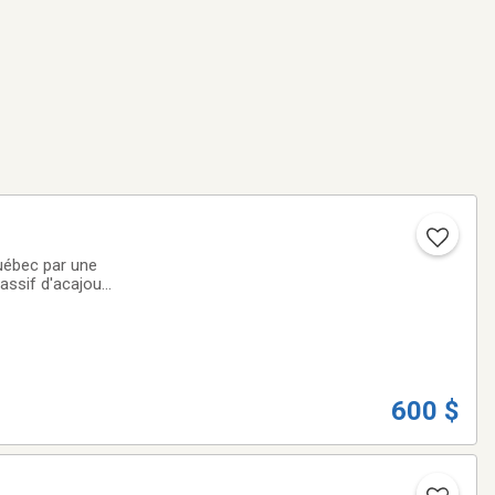
uébec par une
assif d'acajou
600 $