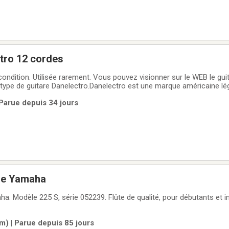
tro 12 cordes
condition. Utilisée rarement. Vous pouvez visionner sur le WEB le gui
e type de guitare Danelectro.Danelectro est une marque américaine lé
que et d'effets, célèbre pour son esthétique rétro des années 1950
 Parue depuis 34 jours
 proposant des
ère Yamaha
ha. Modèle 225 S, série 052239. Flûte de qualité, pour débutants et i
m) | Parue depuis 85 jours