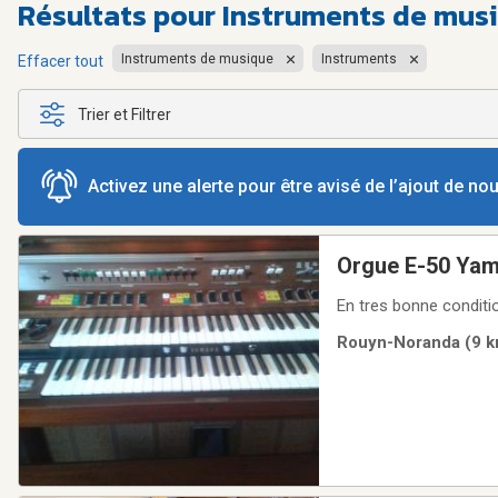
Résultats pour
Instruments de musi
Instruments de musique
Instruments
Effacer tout
Trier et Filtrer
Activez une alerte pour être avisé de l’ajout de n
Orgue E-50 Ya
Rouyn-Noranda (9 km