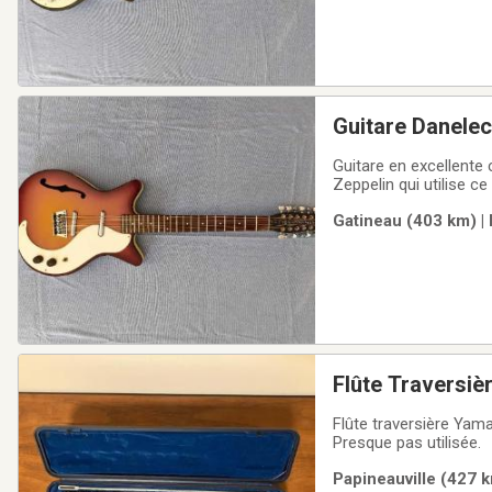
Guitare Danelec
Guitare en excellente 
Zeppelin qui utilise c
d'instruments de musi
Gatineau (403 km) |
elle s'est imposée en
Flûte Traversi
Flûte traversière Yama
Presque pas utilisée.
Papineauville (427 k