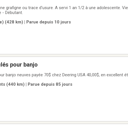
ne grafigne ou trace d'usure. A servi 1 an 1/2 à une adolescente. Vie
ve - Débutant.
e) (428 km) | Parue depuis 10 jours
Ensemble de 4 clés pour banjo
Ensemble de 4 clés pour banjo neuves payée 70$ chez Deering USA 40,00$, en exc
s (440 km) | Parue depuis 85 jours