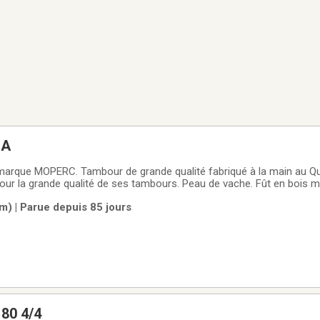
BA
rque MOPERC. Tambour de grande qualité fabriqué à la main au Q
our la grande qualité de ses tambours. Peau de vache. Fût en bois m
e solide. Sonorité entre le Conga et le Djembé.
m) | Parue depuis 85 jours
80 4/4