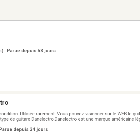
) | Parue depuis 53 jours
tro
condition. Utilisée rarement. Vous pouvez visionner sur le WEB le gui
e type de guitare Danelectro.Danelectro est une marque américaine lé
que et d'effets, célèbre pour son esthétique rétro des années 1950
 Parue depuis 34 jours
 proposant des