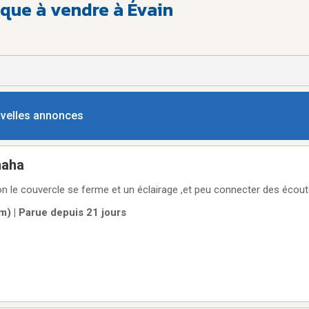
que à vendre à Évain
ouvelles annonces
maha
En tres bonne condition le couvercle se ferme et un éclairage ,et peu connecter des é
) | Parue depuis 21 jours