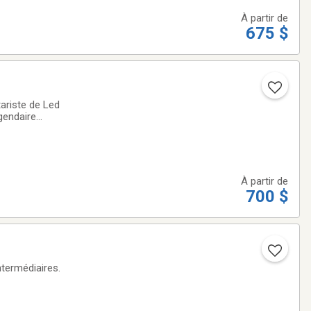
À partir de
675 $
tariste de Led
gendaire
. Fondée en 1947,
À partir de
700 $
ntermédiaires.