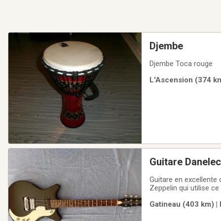
Djembe
Djembe Toca rouge
L'Ascension (374 km
Guitare Danelec
Guitare en excellente 
Zeppelin qui utilise c
d'instruments de musi
Gatineau (403 km) |
elle s'est imposée en