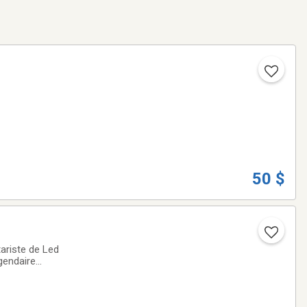
50 $
tariste de Led
gendaire
. Fondée en 1947,