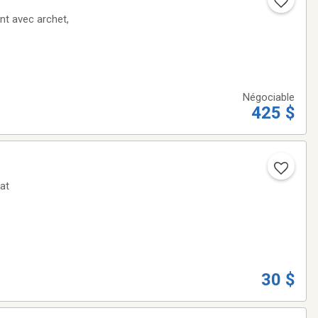
nt avec archet,
Négociable
425 $
ellent état
30 $