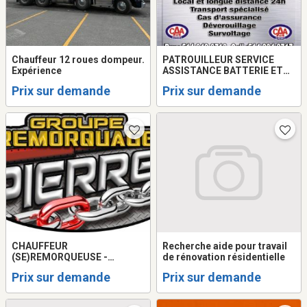
Chauffeur 12 roues dompeur.
PATROUILLEUR SERVICE
Expérience
ASSISTANCE BATTERIE ET
CHAUFFEUR
Prix sur demande
Prix sur demande
REMORQUEUSE/TOWING
CHAUFFEUR
Recherche aide pour travail
(SE)REMORQUEUSE -
de rénovation résidentielle
TOWING DEMANDÉ ET
Prix sur demande
Prix sur demande
CHAUFFEUR DE QUICK