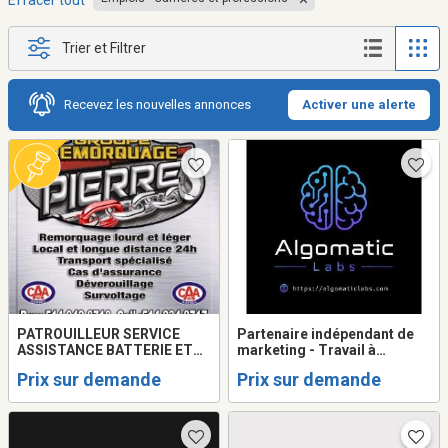
Effacer tout
Trier et Filtrer
Recevez les nouvelles annonces
Activer une alerte
PATROUILLEUR SERVICE
Partenaire indépendant de
ASSISTANCE BATTERIE ET
marketing - Travail à
CHAUFFEUR
commission
Prix sur demande
Prix sur demande
REMORQUEUSE/TOWING