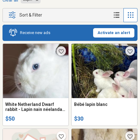
Clear all
Sort & Filter
Receive new ads
Activate an alert
White Netherland Dwarf
Bébé lapin blanc
rabbit - Lapin nain néelandais
blanc
$50
$30