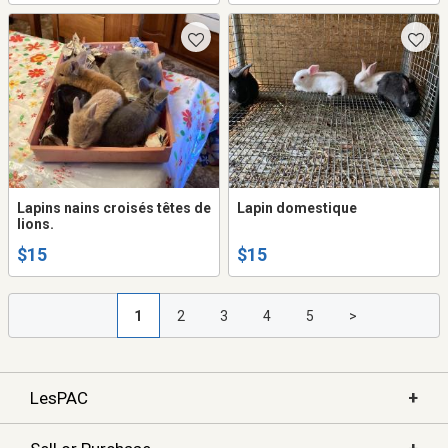
Lapins nains croisés têtes de
Lapin domestique
lions.
$15
$15
1
2
3
4
5
>
+
LesPAC