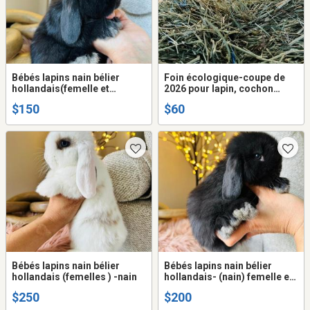
Bébés lapins nain bélier
Foin écologique-coupe de
hollandais(femelle et
2026 pour lapin, cochon
mâle)pure race
d'Inde.
$150
$60
Bébés lapins nain bélier
Bébés lapins nain bélier
hollandais (femelles ) -nain
hollandais- (nain) femelle et
mâle
$250
$200