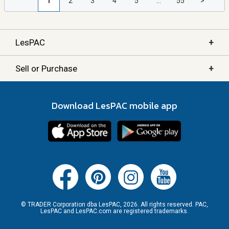
1
2
3
4
5
...
55
>
+
LesPAC
+
Sell or Purchase
Download LesPAC mobile app
© TRADER Corporation dba LesPAC, 2026. All rights reserved. PAC,
LesPAC and LesPAC.com are registered trademarks.