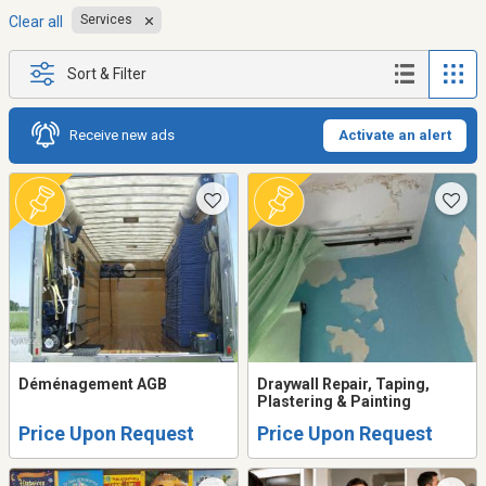
Services
Clear all
Sort & Filter
Receive new ads
Activate an alert
Déménagement AGB
Draywall Repair, Taping,
Plastering & Painting
Price Upon Request
Price Upon Request