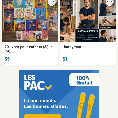
20 livres pour enfants (5$ le
Handyman
lot)
$5
$1