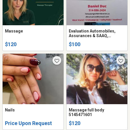
Massage
Evaluation Automobiles,
Assurances & SAAQ,
Montréal West Island,
$120
$100
Châteauguay, Valleyfield,
Vaudreuil
Nails
Massage full body
5145471601
Price Upon Request
$120