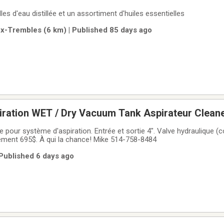
les d'eau distillée et un assortiment d'huiles essentielles
ux-Trembles (6 km) | Published 85 days ago
iration WET / Dry Vacuum Tank Aspirateur Clean
tre Inondation dégât d'eau décontamination
pour système d'aspiration. Entrée et sortie 4". Valve hydraulique (co
lement 695$. À qui la chance! Mike 514-758-8484
 Published 6 days ago