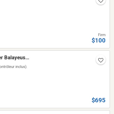
Firm
$100
er Balayeuse
ntrôleur inclus).
$695