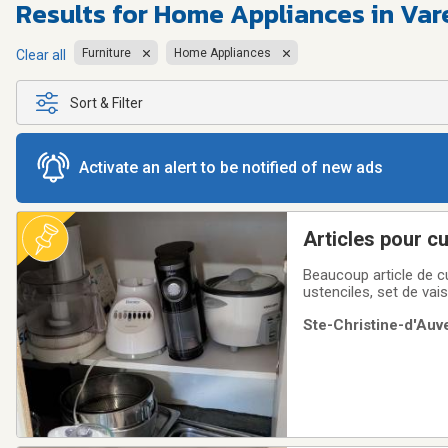
Results for
Home Appliances in Var
Furniture
Home Appliances
Clear all
Sort & Filter
Activate an alert to be notified of new ads
Articles pour c
Beaucoup article de cu
ustenciles, set de vaiss
Ste-Christine-d'Auv