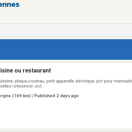
ennes
uisine ou restaurant
issine, plaque,couteau, petit appareille electrique, pot pour marinad
elles rotissesoir ,ect...
ergne (169 km) | Published 2 days ago