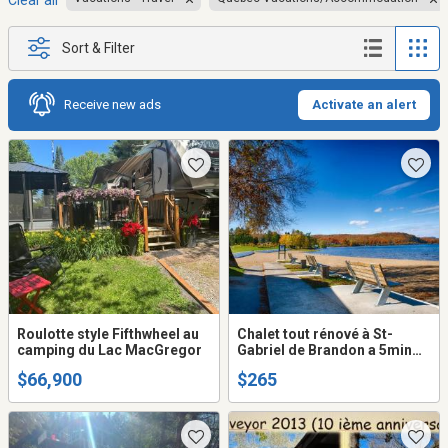
Clear all
Sort & Filter
Receive new ads
Activate an alert
Roulotte style Fifthwheel au
Chalet tout rénové à St-
camping du Lac MacGregor
Gabriel de Brandon a 5min
de marche de la plage
$66,900
$265