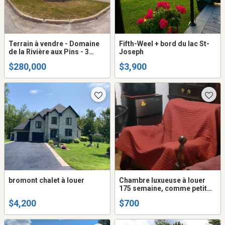
Terrain à vendre - Domaine
Fifth-Weel + bord du lac St-
de la Rivière aux Pins - 3
Joseph
actions
$280,000
$3,900
bromont chalet à louer
Chambre luxueuse à louer
175 semaine, comme petit
motel tout compris
$4,200
$700