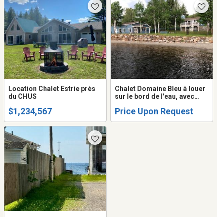
Location Chalet Estrie près
Chalet Domaine Bleu à louer
du CHUS
sur le bord de l'eau, avec
plage privée a
$1,234,567
Price Upon Request
Pohénégamook dans la
région du Témiscouata
membre CITCQ 301147