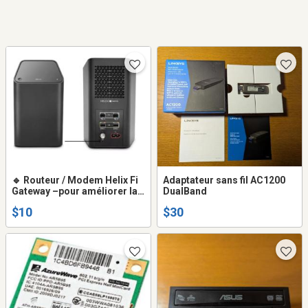
🔹 Routeur / Modem Helix Fi
Adaptateur sans fil AC1200
Gateway –pour améliorer la
DualBand
couverture et la stabilité de
$10
$30
votre réseau internet à la
maison.