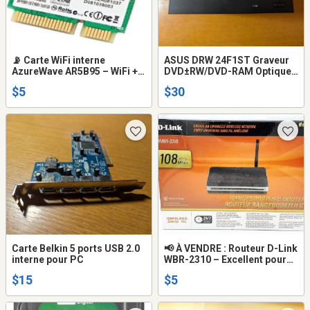
📡 Carte WiFi interne
ASUS DRW 24F1ST Graveur
AzureWave AR5B95 – WiFi +
DVD±RW/DVD-RAM Optique
Bluetooth
16x/16x/5x Interne SATA Noir
$5
$30
5,25"
Carte Belkin 5 ports USB 2.0
📢 À VENDRE : Routeur D-Link
interne pour PC
WBR-2310 – Excellent pour
maison ou petit bureau !
$15
$5