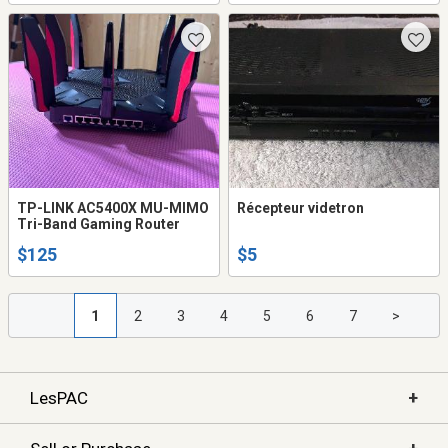
TP-LINK AC5400X MU-MIMO
Récepteur videtron
Tri-Band Gaming Router
$125
$5
1
2
3
4
5
6
7
>
+
LesPAC