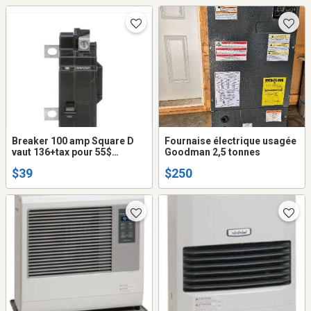
Breaker 100 amp Square D
Fournaise électrique usagée
vaut 136+tax pour 55$
Goodman 2,5 tonnes
comme neuf retirer pour
$39
$250
grossir