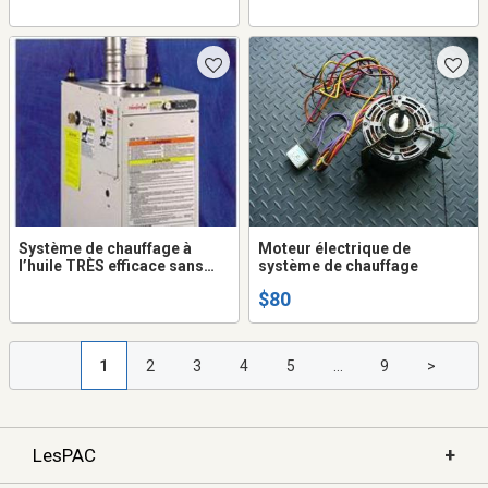
VOLTS.CA
Système de chauffage à
Moteur électrique de
l’huile TRÈS efficace sans
système de chauffage
cheminé OM-128 - VOLTS.CA
$80
1
2
3
4
5
...
9
>
+
LesPAC