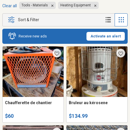
Tools - Materials
Heating Equipment
Clear all
Sort & Filter
Receive new ads
Activate an alert
Chaufferette de chantier
Bruleur au kérosene
$60
$134.99