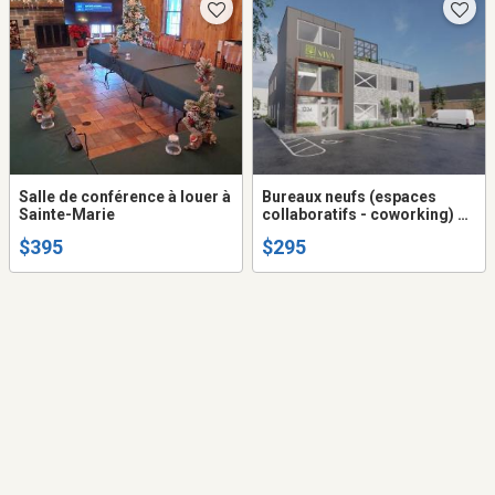
Salle de conférence à louer à
Bureaux neufs (espaces
Sainte-Marie
collaboratifs - coworking) à
louer court ou long terme, à
$395
$295
SAINTE-MARIE