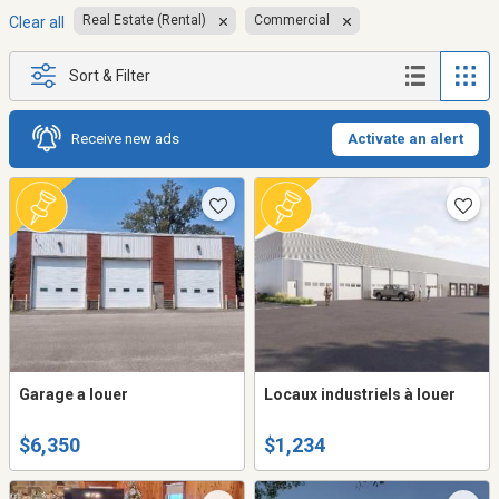
Real Estate (Rental)
Commercial
Clear all
Sort & Filter
Receive new ads
Activate an alert
Garage a louer
Locaux industriels à louer
$6,350
$1,234