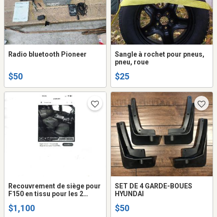
Radio bluetooth Pioneer
Sangle à rochet pour pneus,
pneu, roue
$50
$25
Recouvrement de siège pour
SET DE 4 GARDE-BOUES
F150 en tissu pour les 2
HYUNDAI
fauteuils avant et la
$1,100
$50
banquette