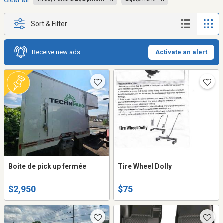
Clear all
Sort & Filter
Receive new ads
Activate an alert
Boite de pick up fermée
Tire Wheel Dolly
$2,950
$75