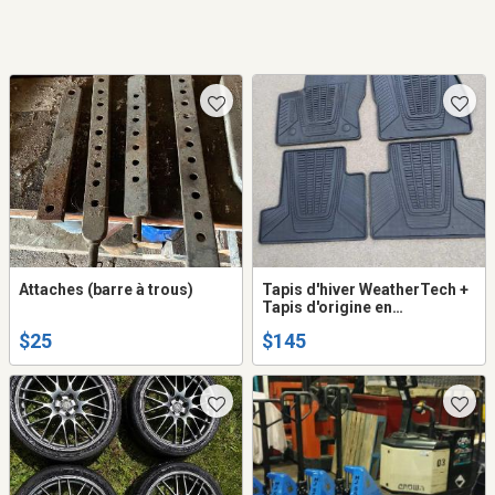
Attaches (barre à trous)
Tapis d'hiver WeatherTech +
Tapis d'origine en
caoutchouc Ford Escape
$25
$145
2017-2019