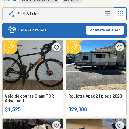
Clear all
Sort & Filter
Receive new ads
Activate an alert
Vélo de course Giant TCR
Roulotte Apex 21 pieds 2020
Advanced
$1,525
$29,000