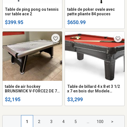
Table de ping pong ou tennis
table de poker ovale avec
sur table ace 2
patte pliante 84 pouces
$399.95
$650.99
table de air hockey
Table de billard 4 x 8 et 3 1/2
BRUNSWICK V-FORCE2 DE 7
x 7 en bois dur Modele
PIEDS
ASCOT en bois dur noyer
$2,195
$3,299
1
2
3
4
5
...
100
>