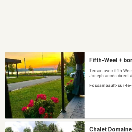
Fifth-Weel + bo
Terrain avec fifth Wee
Joseph accès direct à
Lac/ ste-Catherine de
Fossambault-sur-le-
Chalet Domaine B