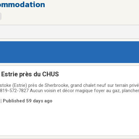
commodation
 Estrie près du CHUS
toke (Estrie) près de Sherbrooke, grand chalet neuf sur terrain priv
819-572-7827 Aucun voisin et décor magique foyer au gaz, plancher
ité , laveuse sécheuse, aussi location au mois pas de bail, travailleur
| Published 59 days ago
golf,