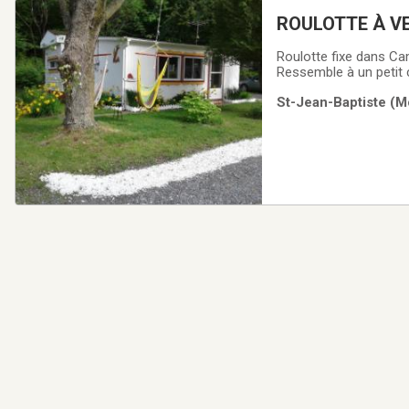
ROUL
Roulotte fixe dans Ca
Ressemble à un petit ch
laveuse, sécheuse, bu
St-Jean-Baptiste (M
objets utiles. Patio 12'