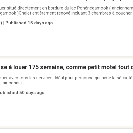
Pohénégamook dans la région du Témiscouata membre CI
ouer situé directement en bordure du lac Pohénégamook ( anciennem
let entièrement rénové incluant 3 chambres à coucher, 1 salle de bain
ue, cuisine complète, salle à manger et très grand salon. Le chalet pe
 | Published 15 days ago
 personnes.Plage
Chambre luxueuse à louer 175 semaine, comme petit mo
vec tous les services. Idéal pour personne qui aime la sécurité , la tranquillité e
le luxe. Échangeur d'air, air conditi
ublished 50 days ago