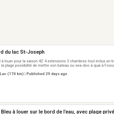
rd du lac St-Joseph
l à louer pour la saison ￼42’ 4 extensions 3 chambres tout inclus en b
 la plage possibilité de mettre son bateau ou sea-doo à quai à Foss
 la Jacque Cartier au Domaine de la rivière aux pins 418-561-5013. 
Lac (174 km) | Published 29 days ago
leu à louer sur le bord de l'eau, avec plage privé