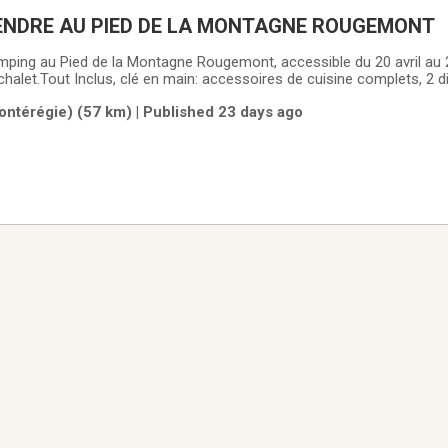
OTTE À VENDRE AU PIED DE LA MONTAGNE ROUGEMONT
mping au Pied de la Montagne Rougemont, accessible du 20 avril au 
alet.Tout Inclus, clé en main: accessoires de cuisine complets, 2 divan
reau de travail, matelas queen neuf, tondeuse, grande remise et de m
ontérégie) (57 km) | Published 23 days ago
 X 12'.