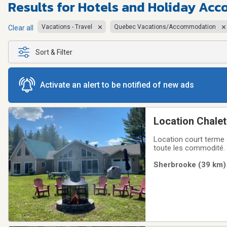
Results for
Hotels and Holiday Ac
Vacations - Travel
Quebec Vacations/Accommodation
Clear all
Sort & Filter
Activate an alert to be notified of new ads
Location Chalet
Location court terme s
toute les commodité. 
internet 1000mbt illim
Sherbrooke (39 km) 
terrain de pratique de 