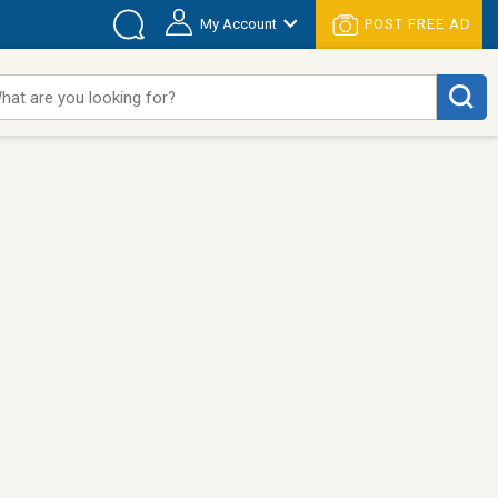
My Account
POST FREE AD
hat are you looking for?