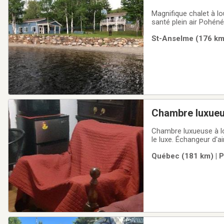
Magnifique chalet à l
santé plein air Pohénégamook )Cha
avec douche en céramiq
St-Anselme (176 km)
maximum de 7
Chambre luxueuse à louer a
Québec (181 km) | P