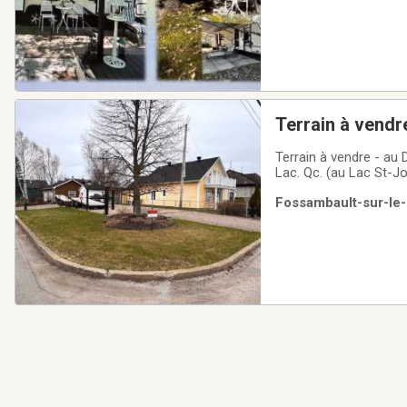
Terrain à vendre
Terrain à vendre - au Domaine de la Rivière a
Lac. Qc. (au Lac St-Jo
Cabanon (toiture refaite e
Fossambault-sur-le-
St-Joseph, activités