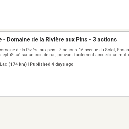
 - Domaine de la Rivière aux Pins - 3 actions
ux pins - 3 actions. 16 avenue du Soleil, Fossambault-sur-le-
seph)Situé sur un coin de rue, pouvant facilement accueillir un moto
n 2024), électricité, services aqueduc et sanitaire de la municipalité. Accès au
Lac (174 km) | Published 4 days ago