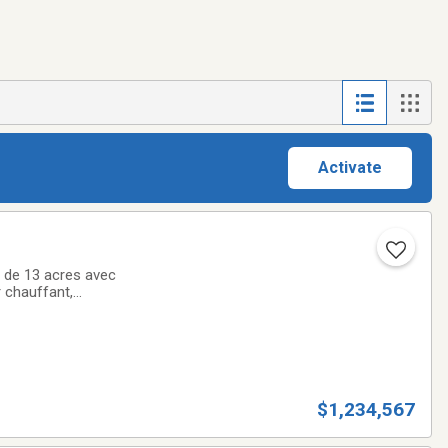
Activate
é de 13 acres avec
 chauffant,
s bienvenus aussi,
$1,234,567