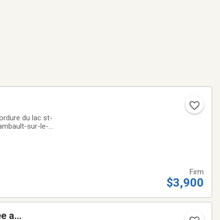
ordure du lac st-
ambault-sur-le-
3900$
Firm
$3,900
e a