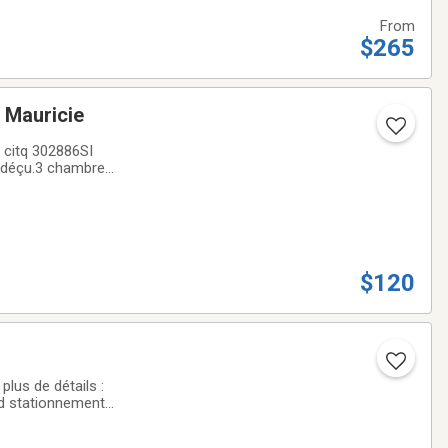
From
$265
is des Monts, Mauricie
$120
lus de détails :
nd stationnement