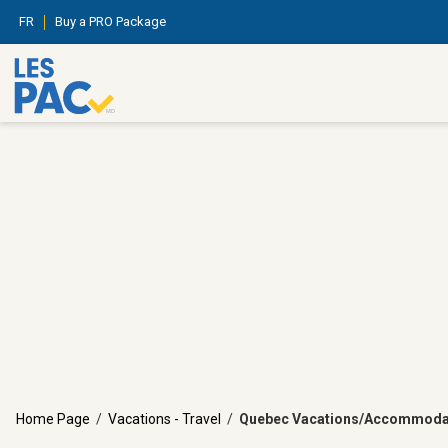
FR
Buy a PRO Package
Home Page
/
Vacations - Travel
/
Quebec Vacations/Accommoda