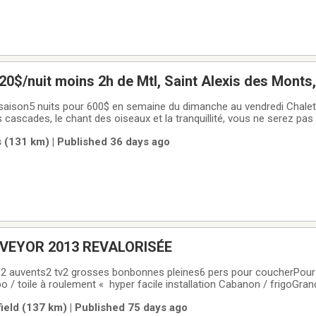
chalet à louer, 120$/nuit moins 2h de Mtl, Saint Alex
 semaine du dimanche au vendredi Chalet citq 302886SI
 des oiseaux et la tranquillité, vous ne serez pas déçu.3 chambres,
avail)🌭BBQ🔥Feu foyer intérieur extérieur🐕
 (131 km) | Published 36 days ago
s
VEYOR 2013 REVALORISÉE
s2 auvents2 tv2 grosses bonbonnes pleines6 pers pour coucherPour p
 / toile à roulement « hyper facile installation Cabanon / frigoGra
 terrain
ield (137 km) | Published 75 days ago