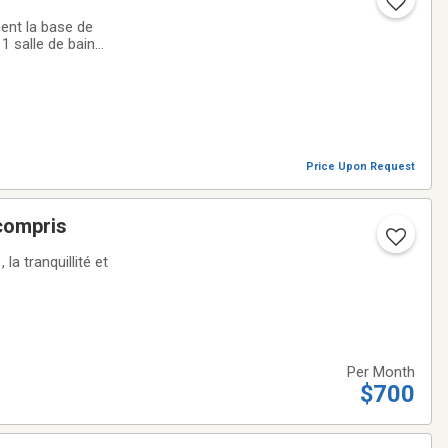
TCQ 301147
ent la base de
ut accueillir un
Price Upon Request
tel tout compris
t
Per Month
$700