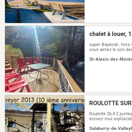
super #spécial , hors saison5 nuits pour 600$ en
vous aimez le son des cascades, le chant
2 salles de bain, magnifique verrière, tout équipé, 💻Wifi (télétr
St-Alexis-des-Monts
#PetFriendly petit frai
ROULOTTE SUR
Roulotte 26,4 2 porte
écrivez-moi svpGazebo
« 4 veh »Arbres sur le
Salaberry-de-Valleyf