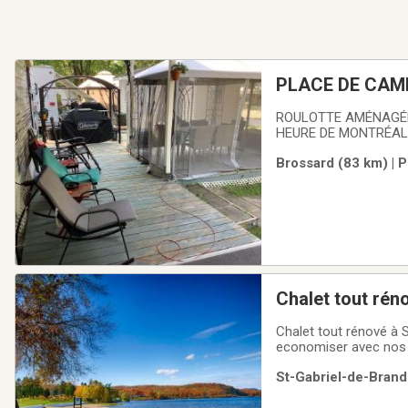
PLACE DE CAMP
ROULOTTE AMÉNAGÉE 
HEURE DE MONTRÉAL
Brossard (83 km) | 
Chalet tout rén
Chalet tout rénové à 
economiser avec nos Speciau
AoutSitué à 45 minute
St-Gabriel-de-Brand