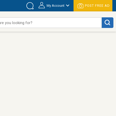
My Account
POST FREE AD
re you looking for?