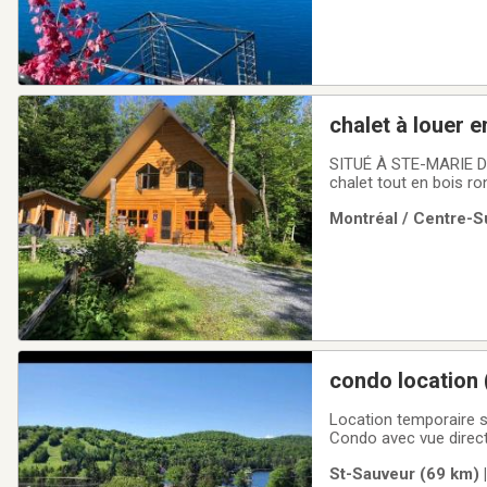
chalet à louer e
SITUÉ À STE-MARIE DE BEA
chalet tout en bois rond
chambres avec lit qu
Montréal / Centre-Su
en bois faits à la main
condo location 
2026 (location 
Location temporaire saison e
Condo avec vue direct sur la pen
obligatoire, dépôt de 
St-Sauveur (69 km) 
nonProximité du