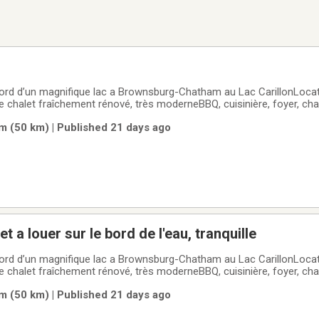
 bord d’un magnifique lac a Brownsburg-Chatham au Lac CarillonLoca
 chalet fraîchement rénové, très moderneBBQ, cuisinière, foyer, ch
Salle de bain principale avec un bain thérapeutique à jets d'air et lu
 (50 km) | Published 21 days ago
bre à coucher, une avec un
t a louer sur le bord de l'eau, tranquille
 bord d’un magnifique lac a Brownsburg-Chatham au Lac CarillonLoca
 chalet fraîchement rénové, très moderneBBQ, cuisinière, foyer, ch
Salle de bain principale avec un bain thérapeutique à jets d'air et lu
 (50 km) | Published 21 days ago
bre à coucher, une avec un