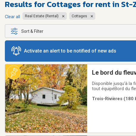
Results for
Cottages for rent in St-
Real Estate (Rental)
Cottages
Clear all
Sort & Filter
Activate an alert to be notified of new ads
Disponible jusqu’à la 
tout équipéBord du fl
mètres de la route pa
Trois-Rivières (180 
TÉLÉPHONE : (450) 74