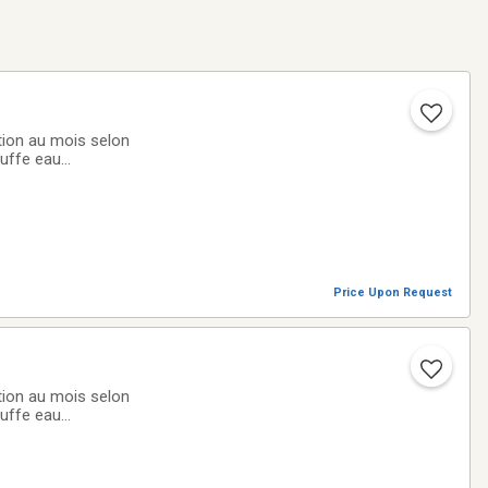
tion au mois selon
auffe eau
mière
Price Upon Request
tion au mois selon
auffe eau
mière