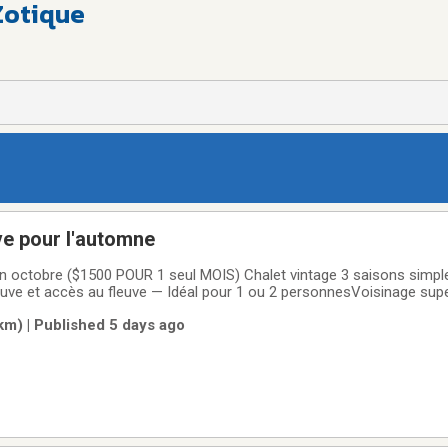
Zotique
Le bord du fleuve pour l'automne
fin octobre ($1500 POUR 1 seul MOIS) Chalet vintage 3 saisons simpl
euve et accès au fleuve — Idéal pour 1 ou 2 personnesVoisinage super
ssante)Situé à Baie-Jolie, Trois-Rivières (secteur Pointe-du-Lac)2 
km) | Published 5 days ago
2-5394 Marie-Elise