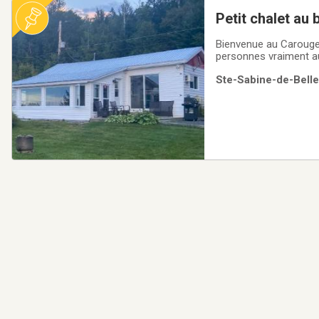
Petit chalet au 
Bienvenue au Carouge! 
personnes vraiment au 
engins à essence. Le
Ste-Sabine-de-Belle
(pêche, baignade, cha