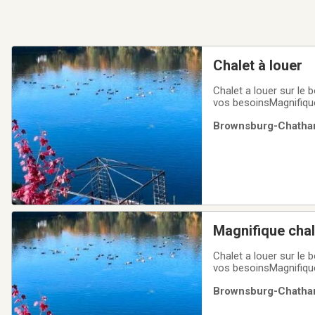
Chalet à louer
Chalet a louer sur le
vos besoinsMagnifique
instantanée au propane
Brownsburg-Chatham
multicoloreDeux cham
Magnifique chale
Chalet a louer sur le
vos besoinsMagnifique
instantanée au propane
Brownsburg-Chatham
multicoloreDeux cham