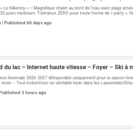
 Le Kilkenny » – Magnifique chalet au bord de l’eau avec plage privé
 32 jours minimum. Tolérance ZÉRO pour toute forme de « party », fê
Chalet strictement non-fumeur.Prix détaillés :• Printemps - Mars à m
 | Published 60 days ago
d du lac – Internet haute vitesse – Foyer – Ski à
26-2027
ison hivernale 2026-2027 ❄️Disponible uniquement pour la saison hive
/ mois – Tout inclusVivez un véritable hiver dans les Laurentides!Situ
dèle, ce charmant chalet rustique est l’endroit idéal pour profiter ple
 Published 3 hours ago