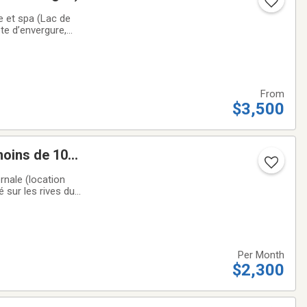
e et spa (Lac de
te d’envergure,
ai – 3500$/mois•
From
$3,500
 moins de 10
rnale (location
é sur les rives du
inement de la
Per Month
$2,300