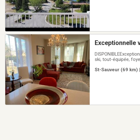
Exceptionnelle v
sdb, Saint Sauv
DISPONIBLEExceptionne
ski, tout-équipée, foye
comptoir de granit et é
St-Sauveur (69 km) 
trois chambres