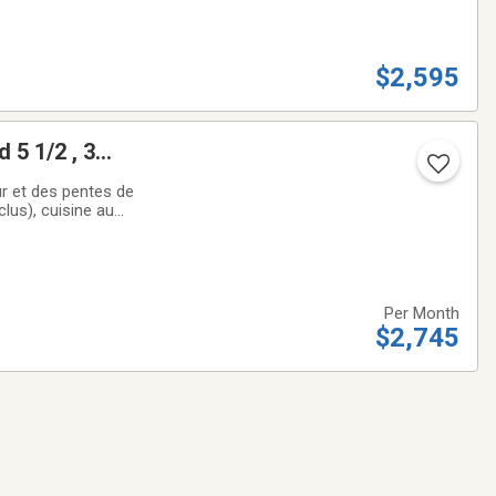
$2,595
 5 1/2 , 3
ur et des pentes de
clus), cuisine au
tes, pots, etc,
Per Month
$2,745