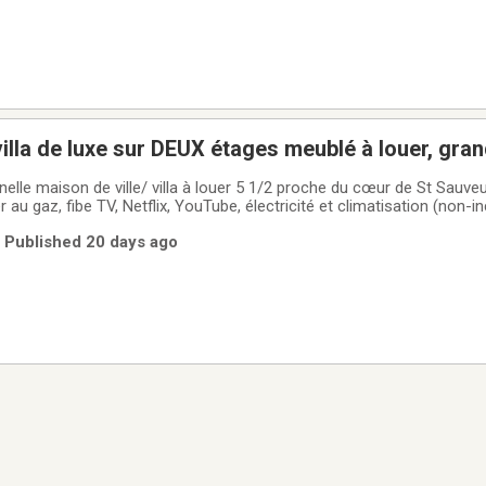
illa de luxe sur DEUX étages meublé à louer, grand
eur des Monts, conditions à discuter
lle maison de ville/ villa à louer 5 1/2 proche du cœur de St Sauve
r au gaz, fibe TV, Netflix, YouTube, électricité et climatisation (non-in
lectroménagers en stainless, îlot amovible, verres, coutellerie, assiet
| Published 20 days ago