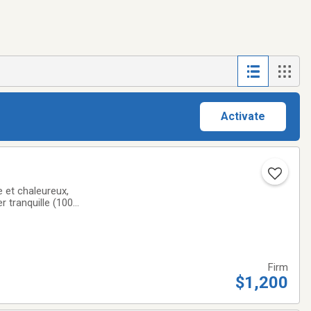
Activate
e et chaleureux,
 tranquille (100
chambres
Firm
$1,200