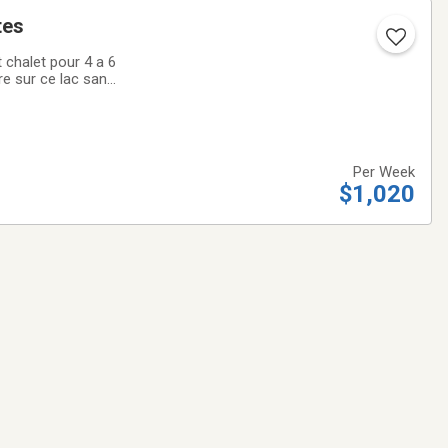
tes
 chalet pour 4 a 6
re sur ce lac sans
dans le séjour
Per Week
$1,020