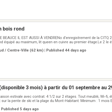
n bois rond
UCE IL EST AUSSI À VENDRENo d’enregistrement de la CITQ 253654 Magnifique
 équipé au maximum, lit queen en cuivre au premier étage.Le 2 Ie étage a 2
een, un boudoir et une chambre de bain avec une douche et un BAI
d / Centre-Ville (62 km) | Published 44 days ago
.A l'écart du
(disponible 3 mois) à partir du 01 septembre au 
temporaire uniquement)
stivale avec contrat. 4 1/2 sur 2 étages. Tout meublé, Wi-fi, électricité inclus.
te de ski et la plage du Mont-Habitant. Minimum : 1 mois Enquête de crédit
garantie, assurance responsabilité.Chambres: 2Salles de bain : 2Balc
| Published 5 days ago