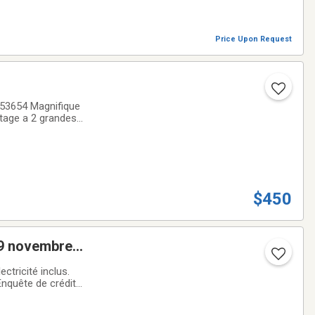
Price Upon Request
 grandes
N SUR PIEDMeubles
$450
29 novembre
ons: 3 Animaux :