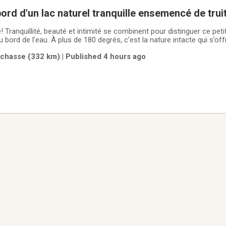
bord d'un lac naturel tranquille ensemencé de trui
Tranquillité, beauté et intimité se combinent pour distinguer ce petit
bord de l’eau. À plus de 180 degrés, c’est la nature intacte qui s’off
s oiseaux vous accompagnent dans vos activités diurnes comprises 
chasse (332 km) | Published 4 hours ago
loupe,