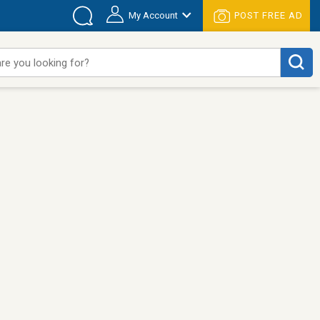
My Account
POST FREE AD
re you looking for?