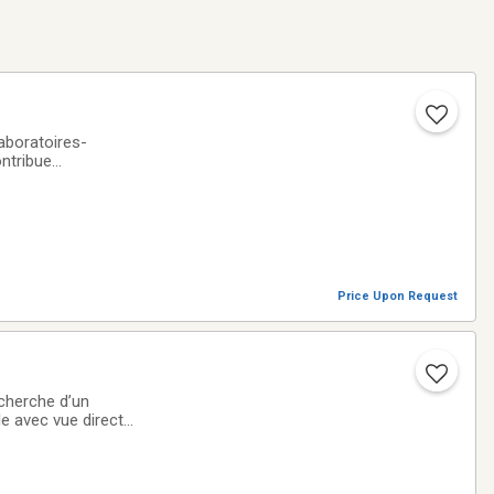
aboratoires-
ntribue
lier regroupe des
Price Upon Request
echerche d’un
le avec vue directe
c.Espace de