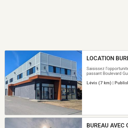
LOCATION BURE
Saisissez l'opportunité
passant Boulevard Gui
votre clientèle!Nous 
Lévis (7 km) | Publi
pour les experts
BUREAU AVEC G