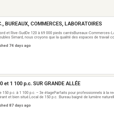
00 P.C., BUREAUX, COMMERCES, LABORATOIRES
Nord et Rive-SudDe 120 à 69 000 pieds carrésBureaux-Commerces-L
les Simard, nous croyons que la qualité des espaces de travail co
 des entreprises qui les occupent. C'est pourquoi notre parc immobi
lished 74 days ago
 situés dans des secteurs
 et 1 100 p.c. SUR GRANDE ALLÉE
 150 p.c. à 1 100 p.c. – 3e étageParfaits pour professionnels à la r
rant et bien situé.Local de 150 p.c. :Bureau baigné de lumière naturel
prend un espace de rangement adjacent de 25 p.c.Local de 1 100 p.
lished 87 days ago
accès