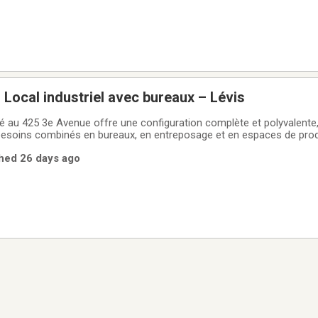
Sous-location – Local industriel avec bureaux – Lévis
tué au 425 3e Avenue offre une configuration complète et polyvalente
 besoins combinés en bureaux, en entreposage et en espaces de pro
erficie d’environ 9 314 p.c. répartis sur trois étages, le local compr
shed 26 days ago
res de travail,