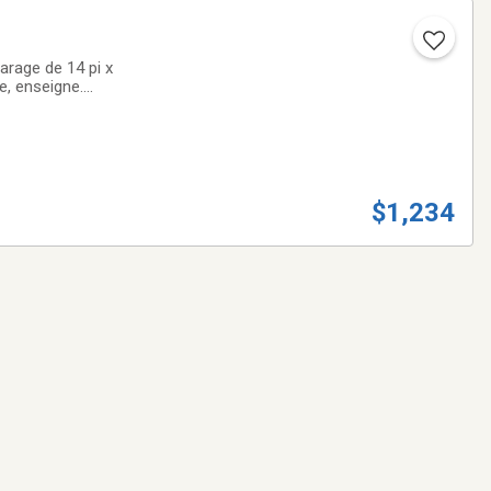
arage de 14 pi x
he, enseigne.
J.Aurèle-Roux,
$1,234