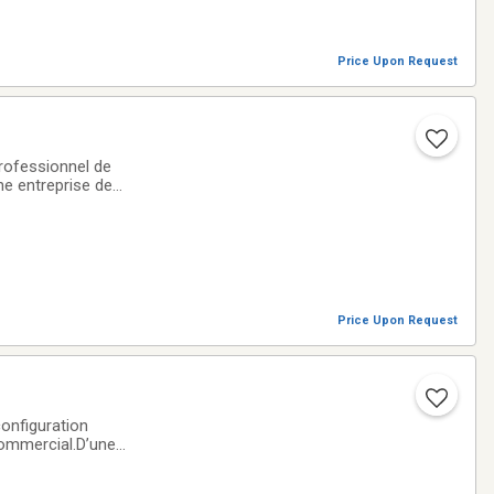
Price Upon Request
rofessionnel de
ne entreprise de
vos besoins✔
Price Upon Request
configuration
commercial.D’une
nde salle de