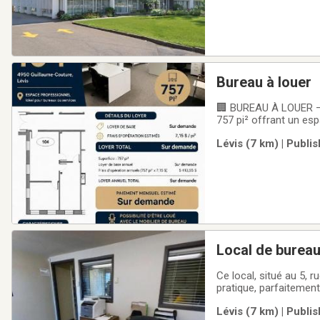
Bureau à louer
🏢 BUREAU À LOUER – 
757 pi² offrant un es
services.Caractérist
Lévis (7 km) | Publi
Espace lumineux ave
Local de bureau
Ce local, situé au 5,
pratique, parfaitemen
superficie d’environ 1
Lévis (7 km) | Publi
conférence, une salle