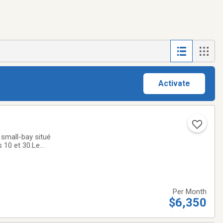
Activate
 small-bay situé
s 10 et 30.Le
e 860 pi², 800 pi²,
Per Month
$6,350