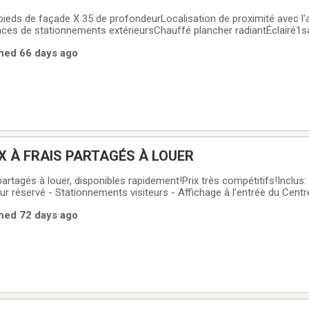
ieds de façade X 35 de profondeurLocalisation de proximité avec l'a
ces de stationnements extérieursChauffé plancher radiantÉclairé1sa
ent paysagéCaméras de surveillanceGrande fenestration en façad
shed 66 days ago
12) intérieur (15x20)Entreposage
UX À FRAIS PARTAGÉS À LOUER
agés à louer, disponibles rapidement!Prix très compétitifs!Inclus: WiFi - Électricité -
r réservé - Stationnements visiteurs - Affichage à l'entrée du Centre
es espaces communs -Salle de conférence équipée d'un écran multim
shed 72 days ago