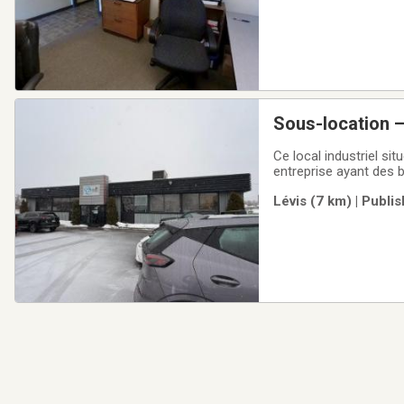
Ce local industriel si
entreprise ayant des
d’assemblage.D’une sup
Lévis (7 km) | Publi
bureaux fermés, des ai