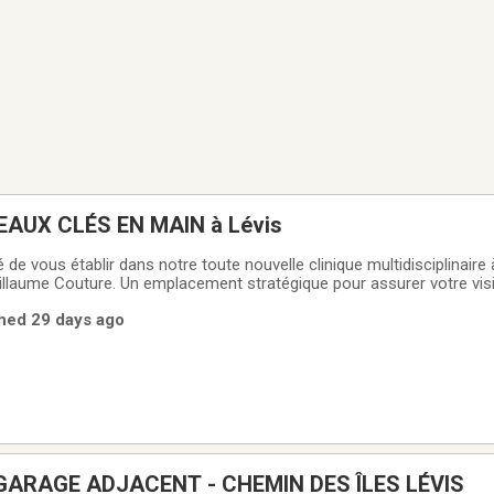
AUX CLÉS EN MAIN à Lévis
 de vous établir dans notre toute nouvelle clinique multidisciplinaire à
llaume Couture. Un emplacement stratégique pour assurer votre visibi
créons un environnement professionnel, stimulant et chaleureux, sp
shed 29 days ago
ARAGE ADJACENT - CHEMIN DES ÎLES LÉVIS