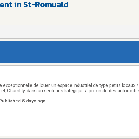
rent in St-Romuald
 exceptionnelle de louer un espace industriel de type petits locaux /
riel, Chambly, dans un secteur stratégique à proximité des autoroute
superficie totale de 2 898 pi², divisée en quatre locaux fonctionnels d
Published 5 days ago
te