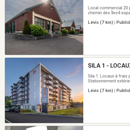
Local commercial 20 p
chemin des Îles4 espa
d'eauDéneigéAménagem
Lévis (7 km) | Publi
garage adjacente (10x
SILA 1 - LOCA
Sila 1: Locaux à frais part
Stationnement extérieu
Service d'entretien d
Lévis (7 km) | Publi
toute équipée - Gym -