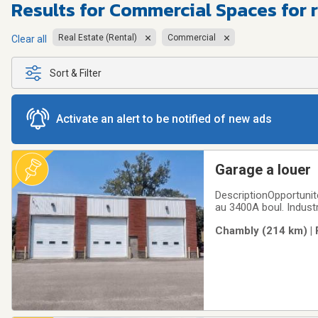
Results for
Commercial Spaces for 
Real Estate (Rental)
Commercial
Clear all
Sort & Filter
Activate an alert to be notified of new ads
Garage a louer
DescriptionOpportunité
au 3400A boul. Indust
bâtiment #2 offre une 
Chambly (214 km) | 
825 pi² et 413 pi². Cet