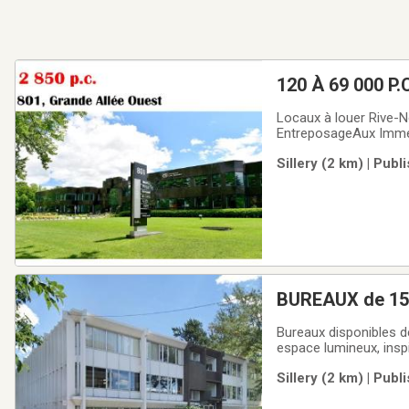
120 À 69 0
Locaux à louer Rive-
EntreposageAux Immeub
directement au succès
Sillery (2 km) | Pub
bâtiments de qualité,
BUREAUX de 150
Bureaux disponibles de
espace lumineux, inspi
sur Grande Allée. Com
Sillery (2 km) | Pub
bureaux avec vue et 