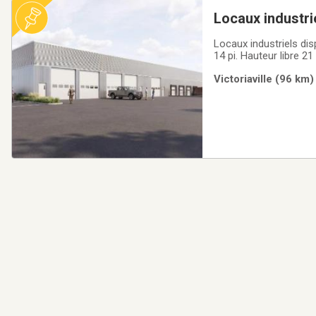
Locaux industri
Locaux industriels di
14 pi. Hauteur libre 2
Quelques quai de charg
Victoriaville (96 km
Victoriaville.Réservez