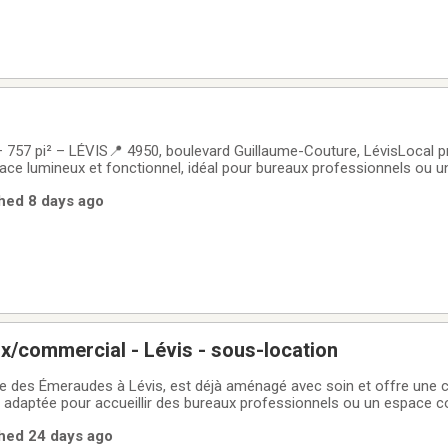
757 pi² – LÉVIS📍 4950, boulevard Guillaume-Couture, LévisLocal p
pace lumineux et fonctionnel, idéal pour bureaux professionnels ou u
iques✔ 3 bureaux fermés✔ Grande aire ouverte aménageable selon 
shed 8 days ago
c nombreuses fenêtres✔
x/commercial - Lévis - sous-location
 rue des Émeraudes à Lévis, est déjà aménagé avec soin et offre une 
t adaptée pour accueillir des bureaux professionnels ou un espace 
 050 p.c., le local comprend 1 bureau fermé, 1 bureau ouvert, une gra
shed 24 days ago
 d’eau, une