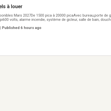
els à louer
sponibles Mars 2027De 1500 pica à 20000 picaAvec bureau,porte de g
1 pi600 volts, alarme incendie, système de gicleur, salle de bain, douc
ement.Gazebo et table de picnic, piste cyclable Situé au sur la rue 
) | Published 6 hours ago
 dès