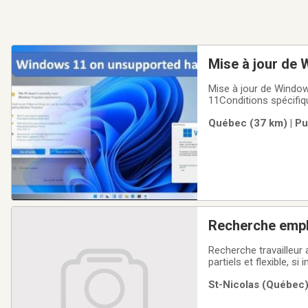
Mise à jour de
10 n'est pas su
Mise à jour de Windo
11Conditions spécifiqu
authentique de Windows
Québec (37 km) | Pu
doit avoir une version
Recherche empl
Recherche travailleur autonome 
partiels et flexible, 
St-Nicolas (Québec)