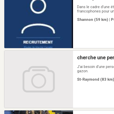
Dans le cadre d'une é
francophones pour une
💵 Rémunération : 50 
Shannon (59 km) | P
information personnel
cherche une per
J'ai besoin d'une per
gazon.
St-Raymond (83 km) 