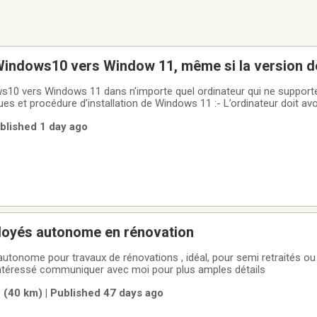
 Windows10 vers Window 11, même si la version 
pporté
ws10 vers Windows 11 dans n'importe quel ordinateur qui ne suppor
es et procédure d’installation de Windows 11 :- L’ordinateur doit avo
 10 installée- L’ordinateur doit avoir une version authentique d’Offi
blished 1 day ago
 authentique
oyés autonome en rénovation
pour travaux de rénovations , idéal, pour semi retraités ou retraités, horaires,
si intéressé communiquer avec moi pour plus amples détails
 (40 km) | Published 47 days ago