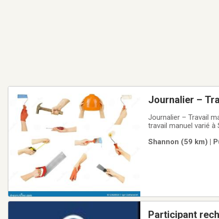
Journalier – T
Journalier – Travail 
travail manuel varié 
commun — vous devez a
Shannon (59 km) | P
Manutention et transp
Participant rec