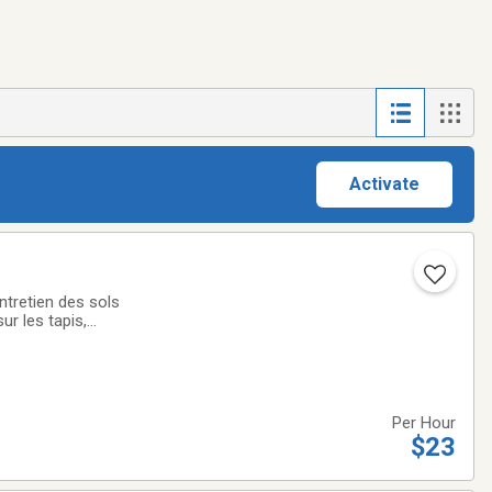
Activate
tretien des sols
ur les tapis,
eaux, stores et
Per Hour
$23