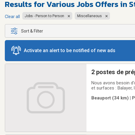
Results for
Various Jobs Offers in 
Jobs - Person to Person
Miscellaneous
Clear all
Sort & Filter
Activate an alert to be notified of new ads
2 postes de pré
Nous avons besoin d'u
et surfaces : Balayer, 
moquettes et meubles 
Beauport (34 km) | 
luminaires. Nettoyer l