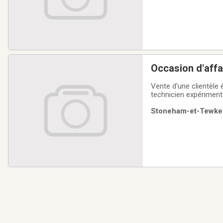
Occasion d'affa
Vente d'une clientèle 
technicien expériment
desservir cette client
Stoneham-et-Tewkes
Jean-Port-Joli).Bien v