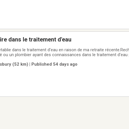
ire dans le traitement d'eau
établie dans le traitement d'eau en raison de ma retraite récente.Re
é ou un plombier ayant des connaissances dans le traitement d'eau 
èle sur la Rive-Nord de Québec, mais majoritairement sur la Rive-Sud 
bury (52 km) | Published 54 days ago
ouloir me