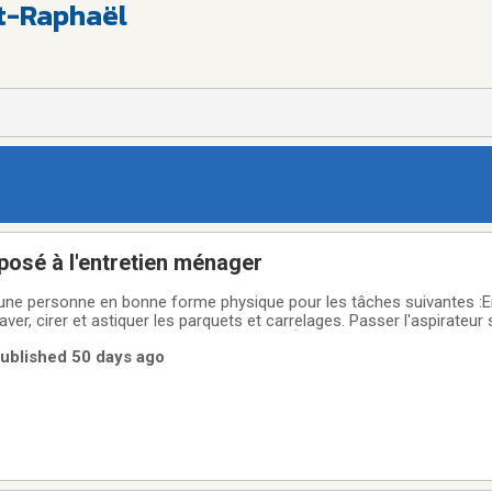
St-Raphaël
posé à l'entretien ménager
ne personne en bonne forme physique pour les tâches suivantes :En
laver, cirer et astiquer les parquets et carrelages. Passer l'aspirateur s
rembourrés. Dépoussiérage et lavage : Épousseter les meubles, bur
Published 50 days ago
es taches