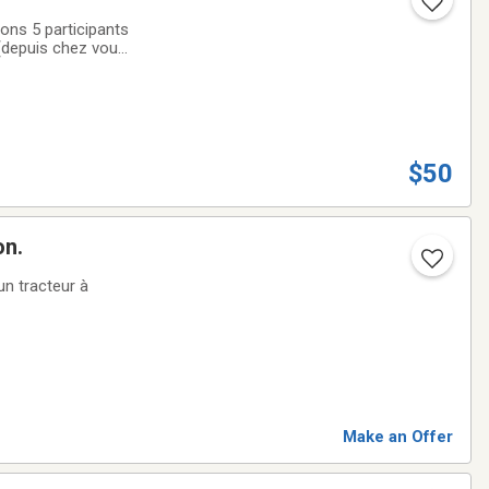
ons 5 participants
 (depuis chez vous)
bancaire ni
$50
on.
un tracteur à
Make an Offer