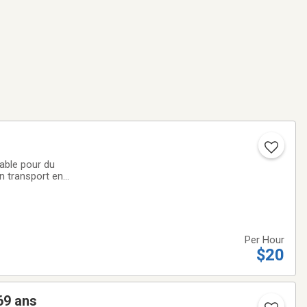
able pour du
n transport en
ation•
Per Hour
$20
69 ans