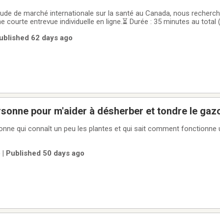
tude de marché internationale sur la santé au Canada, nous recherch
 courte entrevue individuelle en ligne.⏳ Durée : 35 minutes au total
$ par virement Interac après complétion🔒 Sécurité : Aucune donnée 
ublished 62 days ago
le ne sera
sonne pour m'aider à désherber et tondre le gaz
sonne qui connaît un peu les plantes et qui sait comment fonctionne 
| Published 50 days ago