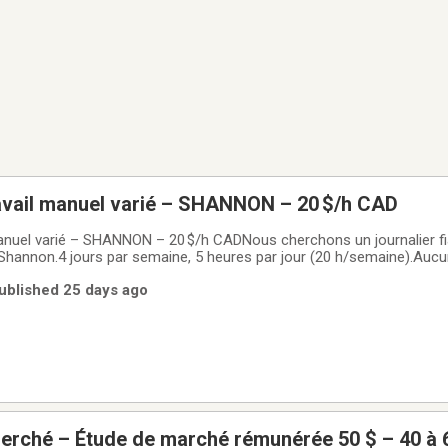
ravail manuel varié – SHANNON – 20 $/h CAD
manuel varié – SHANNON – 20 $/h CADNous cherchons un journalier fi
à Shannon.4 jours par semaine, 5 heures par jour (20 h/semaine).Aucu
voir un moyen de transport.🔧 Tâches principales• Aide à la rénov
ublished 25 days ago
ort de matériaux• Entretien
herché – Étude de marché rémunérée 50 $ – 40 à 