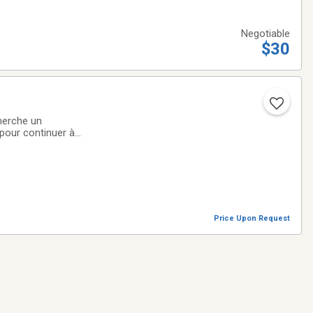
Negotiable
$30
cherche un
pour continuer à
(de Lévis à St-
Price Upon Request