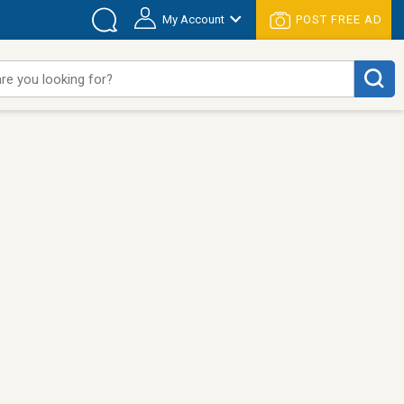
My Account
POST FREE AD
re you looking for?