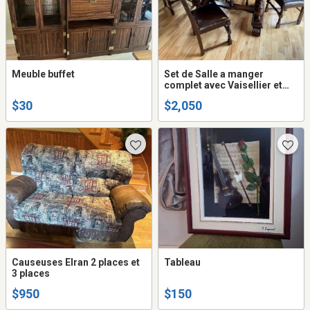
Meuble buffet
Set de Salle a manger
complet avec Vaisellier et
Buffet
$30
$2,050
Causeuses Elran 2 places et
Tableau
3 places
$950
$150