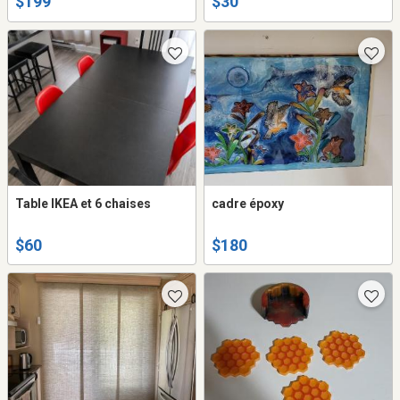
$199
$30
Table IKEA et 6 chaises
cadre époxy
$60
$180