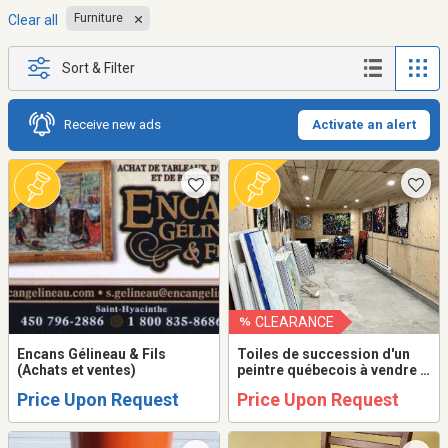
Furniture
Clear all
Sort & Filter
Receive new ads
Activate an alert
CLEARANCE
Encans Gélineau & Fils
Toiles de succession d'un
(Achats et ventes)
peintre québecois à vendre à
l'unité ou en lot.
Price Upon Request
Price Upon Request