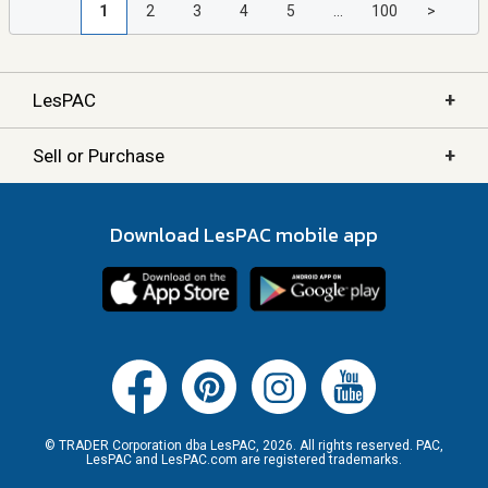
1
2
3
4
5
...
100
>
+
LesPAC
+
Sell or Purchase
Download LesPAC mobile app
© TRADER Corporation dba LesPAC, 2026. All rights reserved. PAC,
LesPAC and LesPAC.com are registered trademarks.