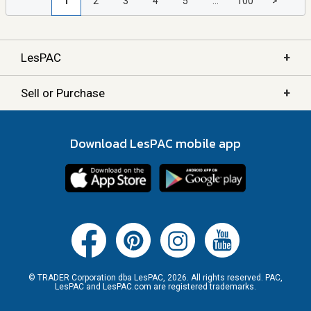
1
2
3
4
5
...
100
>
+
LesPAC
+
Sell or Purchase
Download LesPAC mobile app
© TRADER Corporation dba LesPAC, 2026. All rights reserved. PAC,
LesPAC and LesPAC.com are registered trademarks.