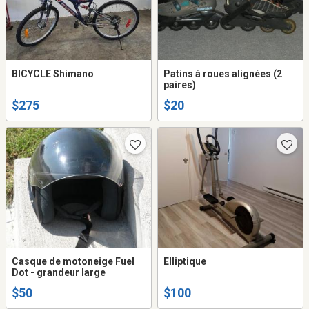
BICYCLE Shimano
Patins à roues alignées (2
paires)
$275
$20
Casque de motoneige Fuel
Elliptique
Dot - grandeur large
$50
$100