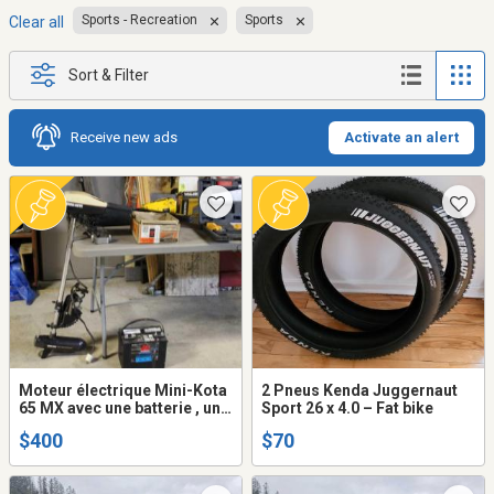
Sports - Recreation
Sports
Clear all
Sort & Filter
Receive new ads
Activate an alert
Moteur électrique Mini-Kota
2 Pneus Kenda Juggernaut
65 MX avec une batterie , une
Sport 26 x 4.0 – Fat bike
connexion électrique
$400
$70
sécuritaire