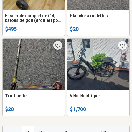
Ensemble complet de (14)
Planche à roulettes
bâtons de golf (droitier) pour
homme de marque
$495
$20
MacGregor
Trottinette
Vélo électrique
$20
$1,700