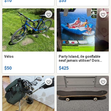
$10
$55
Vélos
Party Island, ile gonflable
neuf jamais utiliser! Dois
partir! Lake lac riviere water
$50
$425
eau fete fun