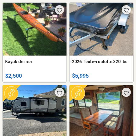
Kayak de mer
2026 Tente-roulotte 320 lbs
$2,500
$5,995