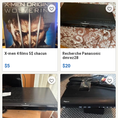
X-men 4 films 5$ chacun
Recherche Panasonic
dmrez28
$5
$20