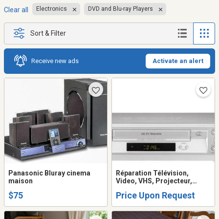
Electronics
DVD and Blu-ray Players
Clear all
Sort & Filter
Receive new ads
Activate an alert
Panasonic Bluray cinema
Réparation Télévision,
maison
Video, VHS, Projecteur,
Système de son, Table
$75
Price Upon Request
tournante, Ordinateur