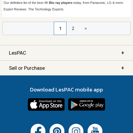
1
2
>
+
LesPAC
+
Sell or Purchase
Download LesPAC mobile app