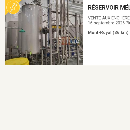
RÉSERVOIR MÉ
2021
VENTE AUX ENCHÈRES 
16 septembre 2026.Plu
d’origine végétale se
Mont-Royal (36 km) 
système de séchage V