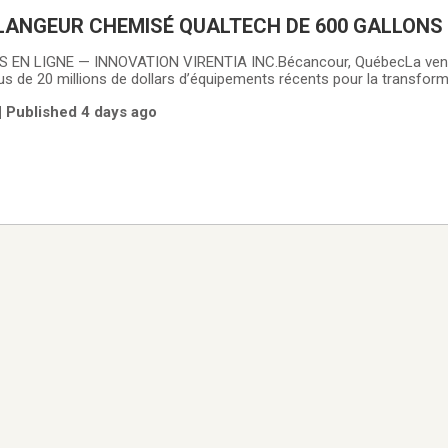
LANGEUR CHEMISÉ QUALTECH DE 600 GALLONS
EN LIGNE — INNOVATION VIRENTIA INC.Bécancour, QuébecLa vente
s de 20 millions de dollars d’équipements récents pour la transform
ront offerts.La vente comprend notamment des centrifugeuses et sé
| Published 4 days ago
etterTec, des réservoirs