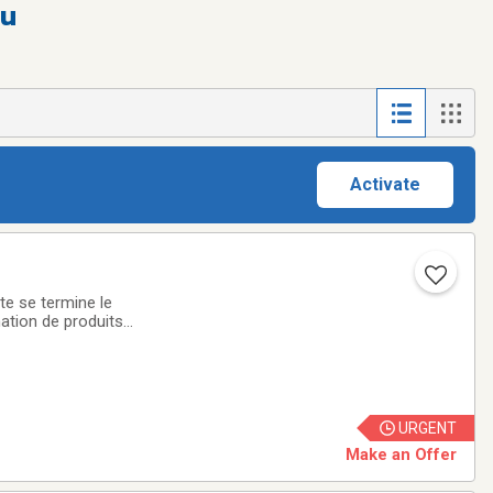
eu
Activate
 se termine le
ation de produits
parateurs GEA, un
URGENT
Make an Offer