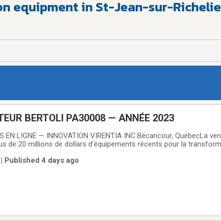
on equipment in St-Jean-sur-Richeli
EUR BERTOLI PA30008 — ANNÉE 2023
EN LIGNE — INNOVATION VIRENTIA INC.Bécancour, QuébecLa vente
s de 20 millions de dollars d’équipements récents pour la transform
ront offerts.La vente comprend notamment des centrifugeuses et sé
| Published 4 days ago
etterTec, des réservoirs