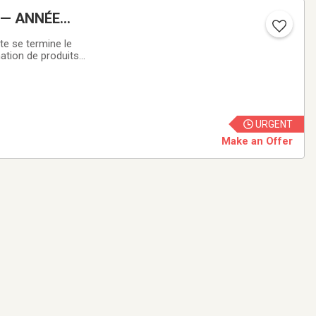
 — ANNÉE
 se termine le
ation de produits
parateurs GEA, un
URGENT
Make an Offer