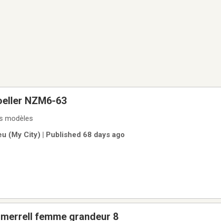
oeller NZM6-63
ts modèles
u (My City) | Published 68 days ago
l merrell femme grandeur 8