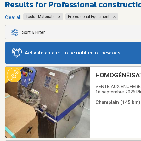
Results for
Professional constructi
Tools - Materials
Professional Equipment
Clear all
Sort & Filter
Activate an alert to be notified of new ads
HOMOGÉNÉISAT
VENTE AUX ENCHÈRES 
16 septembre 2026.Plu
d’origine végétale se
Champlain (145 km) 
système de séchage V