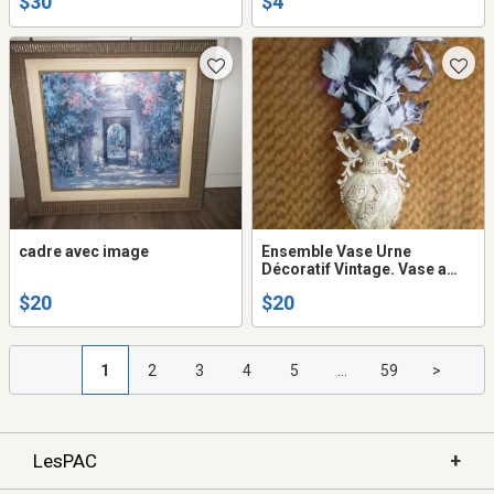
$30
$4
cadre avec image
Ensemble Vase Urne
Décoratif Vintage. Vase a
fleur Original.
$20
$20
1
2
3
4
5
...
59
>
+
LesPAC