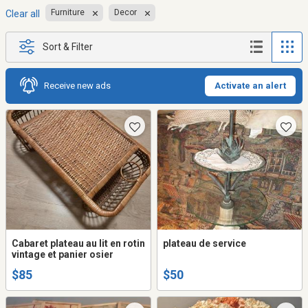
Furniture
Decor
Clear all
Sort & Filter
Receive new ads
Activate an alert
Cabaret plateau au lit en rotin
plateau de service
vintage et panier osier
$85
$50