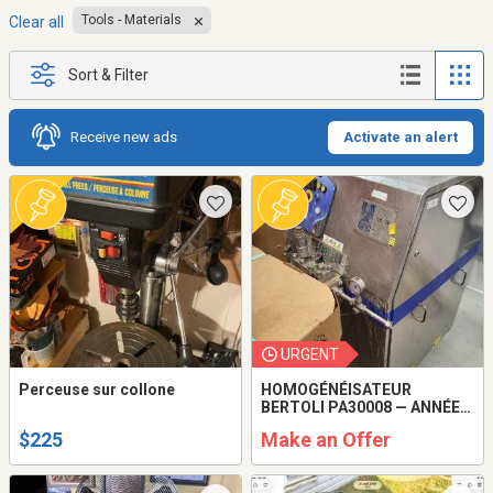
Tools - Materials
Clear all
Sort & Filter
Receive new ads
Activate an alert
URGENT
Perceuse sur collone
HOMOGÉNÉISATEUR
BERTOLI PA30008 — ANNÉE
2023
$225
Make an Offer