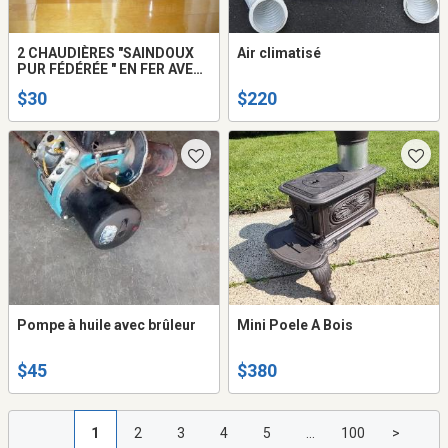
2 CHAUDIÈRES "SAINDOUX
Air climatisé
PUR FÉDÉRÉE " EN FER AVEC
COUVERCLES
$30
$220
Pompe à huile avec brûleur
Mini Poele A Bois
$45
$380
1
2
3
4
5
...
100
>