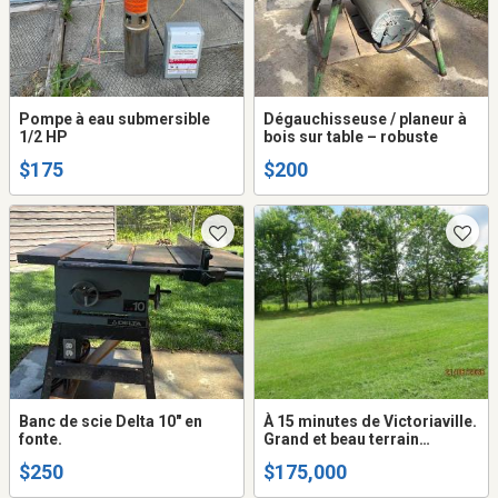
Pompe à eau submersible
Dégauchisseuse / planeur à
1/2 HP
bois sur table – robuste
$175
$200
Banc de scie Delta 10" en
À 15 minutes de Victoriaville.
fonte.
Grand et beau terrain
11135.8 metres carré// 325
$250
$175,000
profondeur 400
façade//Constructible. Voir