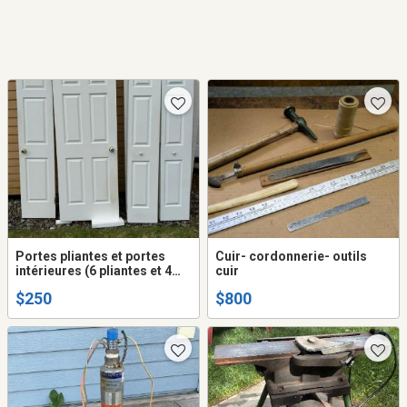
Portes pliantes et portes
Cuir- cordonnerie- outils
intérieures (6 pliantes et 4
cuir
intérieures) avec poignées et
$250
$800
pentures