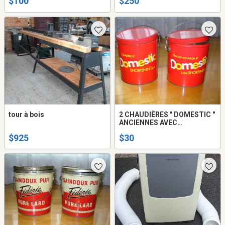
$100
$250
tour à bois
2 CHAUDIÈRES " DOMESTIC "
ANCIENNES AVEC
COUVERCLES ET ANSES
$925
$30