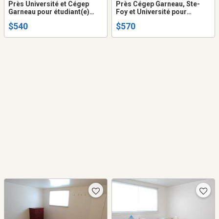
Près Université et Cégep
Près Cégep Garneau, Ste-
Garneau pour étudiant(e)
Foy et Université pour
immeuble non fumeur, aucun
étudiant(e) seulement
$540
$570
animal permis, dans
immeuble non fumeur, aucun
colocation de 3 chambres au
animal permis, dans
1/2 ss
appartement