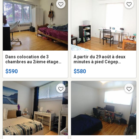
Dans colocation de 3
A partir du 29 août à deux
chambres au 2ième étage
minutes à pied Cégep
près Université et Cégep
Garneau pour étudiant(e) non
$590
$580
Garneau pour étudiant(e)
fumeur(euse), aucun animal
seulement, aucun animal
permis, dans appartement
permis,
de 4 chambres au 1er