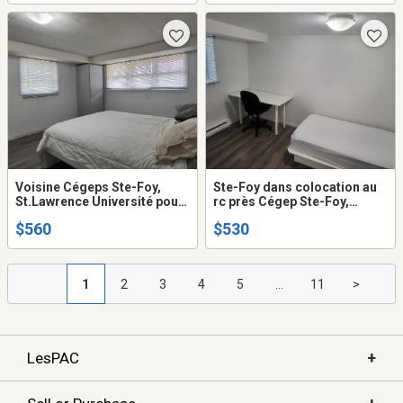
au 2ième étage,
permis, plancher de bois
stratifié,
Voisine Cégeps Ste-Foy,
Ste-Foy dans colocation au
St.Lawrence Université pour
rc près Cégep Ste-Foy,
étudiant(e) non fumeur(euse)
St.Lawrence et Université
$560
$530
seulement aucun animal
pour étudiant(e) non
permis, plancher de bois
fumeur(euse) seulement,
stratifié
aucun animal permis
1
2
3
4
5
...
11
>
+
LesPAC