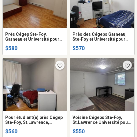
Près Cégep Ste-Foy,
Près des Cégeps Garneau,
Garneau et Université pour
Ste-Foy et Université pour
étudiant(e) dans
étudiant(e) seulement
$580
$570
appartement au 1/2 ss
immeuble non fumeur, aucun
maison privée en colocation,
animal permis, dans
appartement au 1/2 ss
Pour étudiant(e) près Cégep
Voisine Cégeps Ste-Foy,
Ste-Foy, St.Lawrence,
St.Lawrence Université pour
Université dans appartement
étudiant(e) non fumeur(euse)
$560
$550
en colocation de 3 chambres
seulement aucun animal