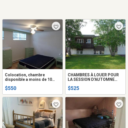
Colocation, chambre
CHAMBRES À LOUER POUR
disponible a moins de 10
LA SESSION D'AUTOMNE
minutes de l'université,
2026
$550
$525
centre Multihexa et de
hopital de chicoutimi.