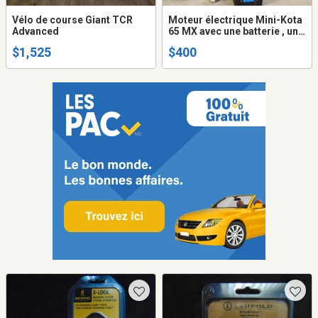
Vélo de course Giant TCR
Moteur électrique Mini-Kota
Advanced
65 MX avec une batterie , une
connexion électrique
$1,525
$400
sécuritaire