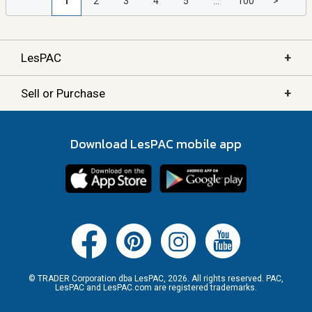
1
2
3
4
5
...
100
>
+
LesPAC
+
Sell or Purchase
Download LesPAC mobile app
© TRADER Corporation dba LesPAC, 2026. All rights reserved. PAC,
LesPAC and LesPAC.com are registered trademarks.