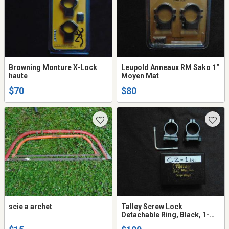
Browning Monture X-Lock
Leupold Anneaux RM Sako 1″
haute
Moyen Mat
$70
$80
scie a archet
Talley Screw Lock
Detachable Ring, Black, 1-
Inch/High