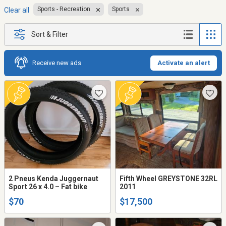
Sports - Recreation
Sports
Clear all
Sort & Filter
Receive new ads
Activate an alert
2 Pneus Kenda Juggernaut
Fifth Wheel GREYSTONE 32RL
Sport 26 x 4.0 – Fat bike
2011
$70
$17,500