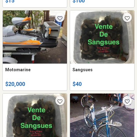
$15
$100
Motomarine
Sangsues
$20,000
$40