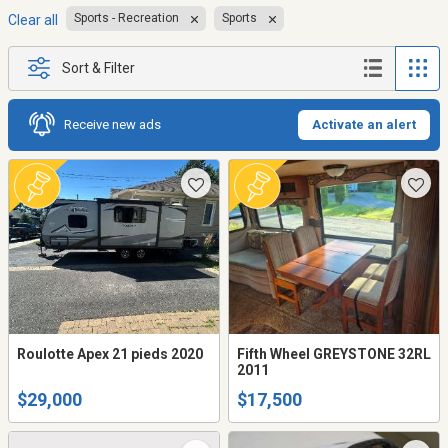
Sports - Recreation
Sports
Clear all
Sort & Filter
Receive new ads
Activate an alert
Roulotte Apex 21 pieds 2020
Fifth Wheel GREYSTONE 32RL
2011
$29,000
$17,500