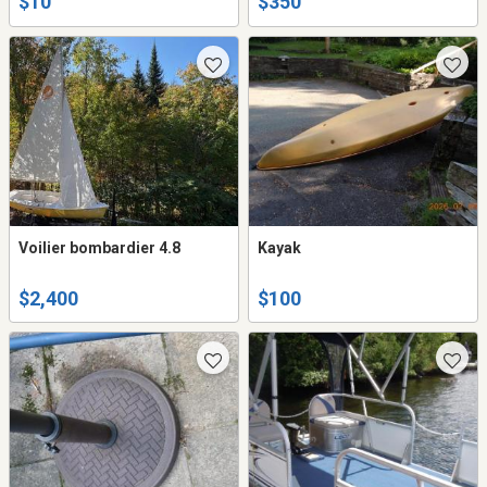
$10
$350
Voilier bombardier 4.8
Kayak
$2,400
$100