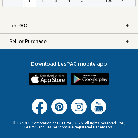
1
2
3
4
5
...
100
>
+
LesPAC
+
Sell or Purchase
Download LesPAC mobile app
© TRADER Corporation dba LesPAC, 2026. All rights reserved. PAC,
LesPAC and LesPAC.com are registered trademarks.