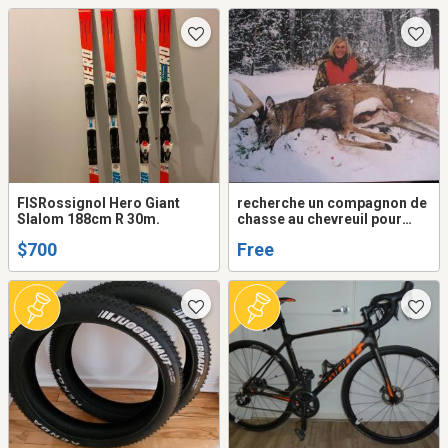
FISRossignol Hero Giant
recherche un compagnon de
Slalom 188cm R 30m.
chasse au chevreuil pour
venir avec moi sur mon
$700
Free
territoire