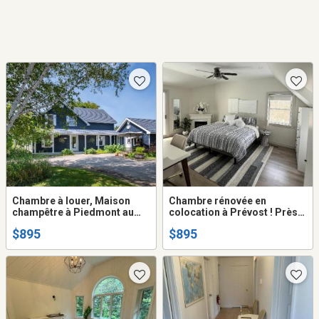
Chambre à louer, Maison
Chambre rénovée en
champêtre à Piedmont au
colocation à Prévost ! Près
bord de la rivière du nord
de tous les services et Saint-
$895
$895
Sauveur