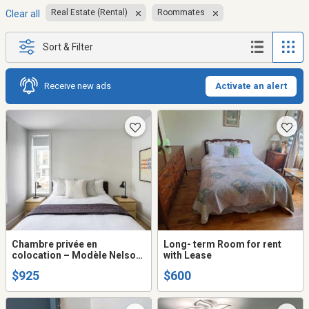
Real Estate (Rental)
Roommates
Clear all
Sort & Filter
Receive new ads
Activate an alert
Chambre privée en
Long- term Room for rent
colocation – Modèle Nelson |
with Lease
Salle de bain privée |
$925
$600
Entièrement meublée