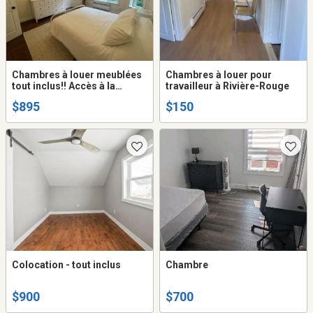
Chambres à louer meublées
Chambres à louer pour
tout inclus!! Accès à la
travailleur à Rivière-Rouge
maison et sa cuisine, salon,
$895
$150
salle à manger, salle d'eau,
salle de lavage, etc.
Colocation - tout inclus
Chambre
$900
$700