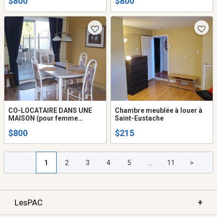
$800
$800
CO-LOCATAIRE DANS UNE
Chambre meublée à louer à
MAISON (pour femme
Saint-Eustache
seulement) touts inclus.
$800
$215
1
2
3
4
5
...
11
>
+
LesPAC