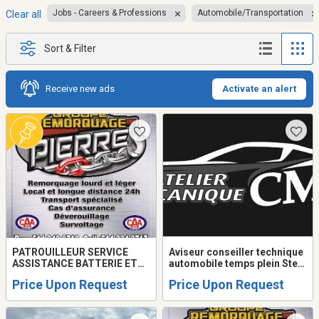
Jobs - Careers & Professions
Automobile/Transportation
Clear all
Sort & Filter
Receive new ads
Activate an alert
PATROUILLEUR SERVICE
Aviseur conseiller technique
ASSISTANCE BATTERIE ET
automobile temps plein Ste-
CHAUFFEUR
Anne-des-lacs
Price Upon Request
Price Upon Request
REMORQUEUSE/TOWING