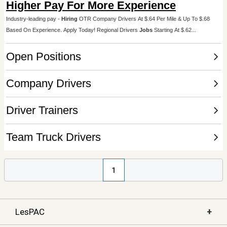
1
+
LesPAC