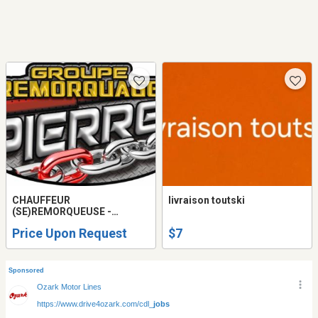
CHAUFFEUR
livraison toutski
(SE)REMORQUEUSE -
TOWING DEMANDÉ ET
Price Upon Request
$7
CHAUFFEUR DE QUICK