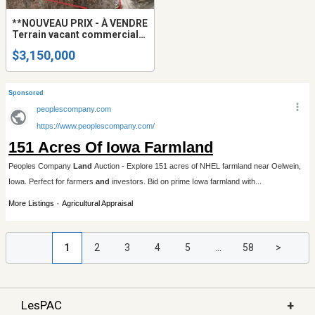
**NOUVEAU PRIX - À VENDRE
Terrain vacant commercial
et industriel
$3,150,000
1
2
3
4
5
...
58
>
+
LesPAC