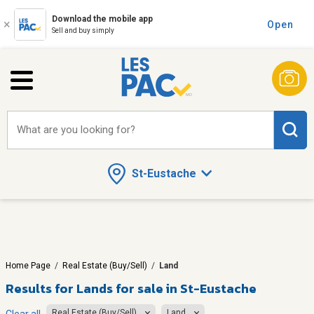
Download the mobile app
Open
Sell and buy simply
What are you looking for?
St-Eustache
Home Page
/
Real Estate (Buy/Sell)
/
Land
Results for
Lands for sale in St-Eustache
Real Estate (Buy/Sell)
Land