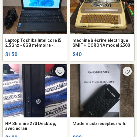
Laptop Toshiba Intel core i5
machine à écrire électrique
2.5Ghz - 8GB mémoire -
SMITH CORONA model 2500
120GB SSD disque dur -
$150
$40
caméra
HP Slimline 270 Desktop,
Modem usb recepteur wifi.
avec écran