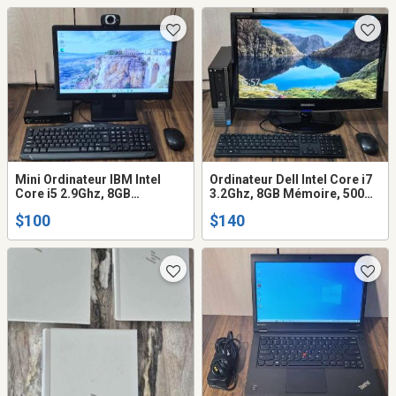
Mini Ordinateur IBM Intel
Ordinateur Dell Intel Core i7
Core i5 2.9Ghz, 8GB
3.2Ghz, 8GB Mémoire, 500GB
mémoire, 120GB SSD
Disque dur, écran23 clavier
$100
$140
disque, écran clavier,
souris WiFi
Caméra WIFI