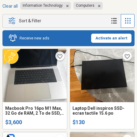
Information Technology
Computers
Clear all
Sort & Filter
Receive new ads
Activate an alert
Macbook Pro 16po M1 Max,
Laptop Dell inspiron SSD-
32 Go de RAM, 2 To de SSD,
ecran tactile 15.6 po
clavier français canadien
$3,600
$130