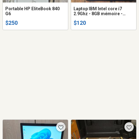
Portable HP EliteBook 840
Laptop IBM Intel core i7
G6
2.9Ghz - 8GB mémoire -
500GB disque dur - caméra
$250
$120