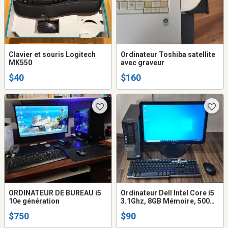
Clavier et souris Logitech
Ordinateur Toshiba satellite
MK550
avec graveur
$40
$160
ORDINATEUR DE BUREAU i5
Ordinateur Dell Intel Core i5
10e génération
3.1Ghz, 8GB Mémoire, 500GB
Disque dur, écran clavier
$750
$90
souris WiFi