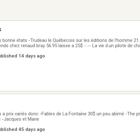
s
ès bonne états -Trudeau le Québecois sur les éditions de l'homme 21.
vends chez renaud bray 56.95 laisse a 25$ - -- La vie d.un pilote de c
0 E demande 15$-Les grandes batailles, 15$de Windsor
ublished 14 days ago
s a prix variés donc -Fables de La Fontaine 30$ un peu abimé -The pr
s -Jacques et Marie
ublished 45 days ago