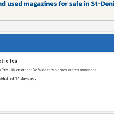
nd used magazines for sale in St-De
t le feu
 feu Prix 10$ en argent De WindsorVoir mes autres annonces
ublished 14 days ago