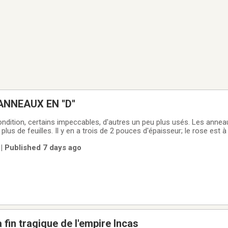
NNEAUX EN ''D''
ndition, certains impeccables, d'autres un peu plus usés. Les anne
t plus de feuilles. Il y en a trois de 2 pouces d'épaisseur; le rose est à
 a deux de 1 pouce à 2.00$ chacun. TOUS POUR 15$.
| Published 7 days ago
 fin tragique de l'empire Incas