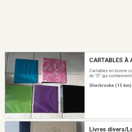
CARTABLES À A
Cartables en bonne co
de ''D'' qui contiennen
4.00$ chacun. Il y en
Sherbrooke (15 km) 
Livres divers/La