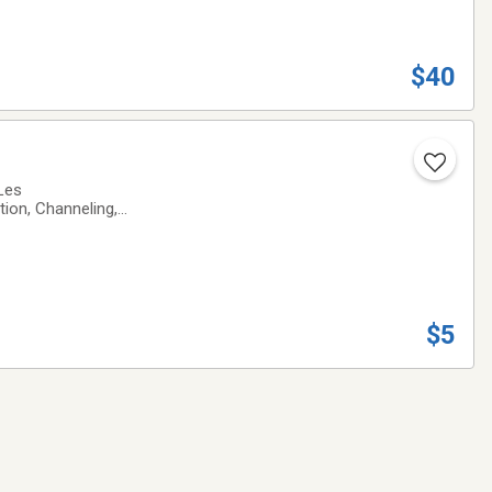
$40
 Les
tion, Channeling,
es rêves, santé
$5