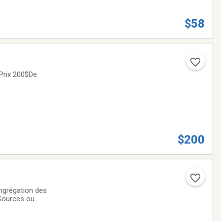
$58
nPrix 200$De
$200
ongrégation des
 Sources ou