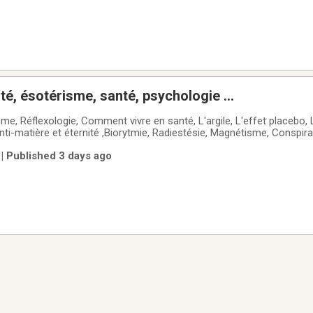
lité, ésotérisme, santé, psychologie ...
e, Réflexologie, Comment vivre en santé, L'argile, L'effet placebo,
ti-matière et éternité ,Biorytmie, Radiestésie, Magnétisme, Conspira
 nature de la volonté, Yoga ,Réincarnation, Méditation, les couleurs, l
| Published 3 days ago
édecin, Le corps a