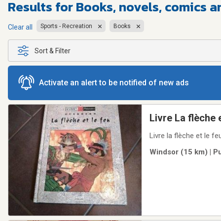
Results for
Books, novels, comics a
Sports - Recreation
Books
Clear all
Sort & Filter
Activate an alert to be notified of new ads
Livre La flèche e
Livre la flèche et le
Windsor (15 km) | P