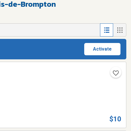
nis-de-Brompton
Activate
$10