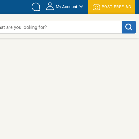
My Account
POST FREE AD
at are you looking for?