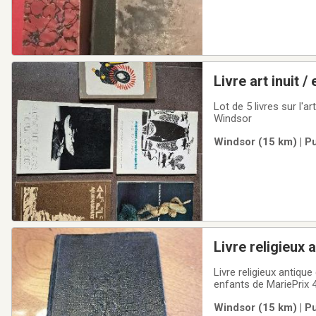
Livre art inuit 
Lot de 5 livres sur l'
Windsor
Windsor (15 km) | P
Livre religieux 
Livre religieux antiq
enfants de MariePrix 4
Sherbrooke a l'occas
Windsor (15 km) | P