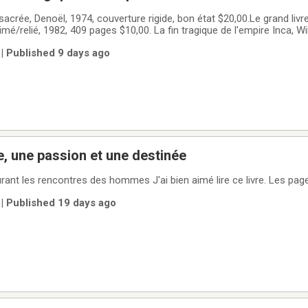
sacrée, Denoël, 1974, couverture rigide, bon état $20,00.Le grand livre
é/relié, 1982, 409 pages $10,00. La fin tragique de l'empire Inca, Wi
Savoir revivre, Jacques Massacrier, 1976,192 pages, $10,00.Dégustons
| Published 9 days ago
Un livre : Une vie, une passion et une destinée
| Published 19 days ago