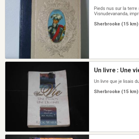
Pieds nus sur la terre 
Visnudevananda, imprim
1972, $10,00. Photo 1
Sherbrooke (15 km) 
abeilles, historiques
Sherbrooke (15 km) 