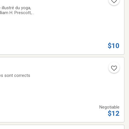
 illustré du yoga,
lliam H. Prescott,
 le miel, les
$10
Un livre que je lisais durant les rencontres des hommes J'ai bien aimé lire ce livre. Les pages sont corrects
Negotiable
$12