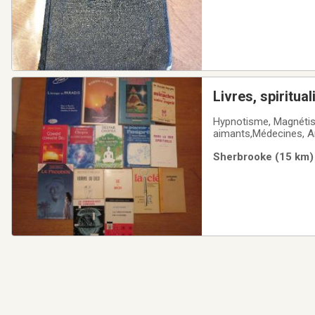
Livres, spiritua
Hypnotisme, Magnétism
aimants,Médecines, An
La vie divine, La vraie
Sherbrooke (15 km) 
naturelle, Le corps m