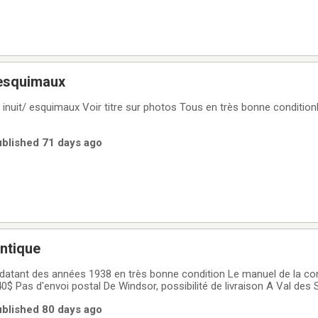
/ esquimaux
art inuit/ esquimaux Voir titre sur photos Tous en très bonne conditio
ublished 71 days ago
antique
ue datant des années 1938 en très bonne condition Le manuel de la c
0$ Pas d'envoi postal De Windsor, possibilité de livraison A Val des
ion
ublished 80 days ago