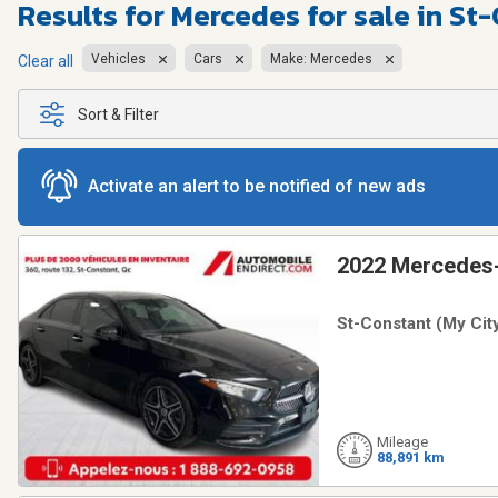
Results for
Mercedes for sale in St
Vehicles
Cars
Make: Mercedes
Clear all
Sort & Filter
Activate an alert to be notified of new ads
2022 Mercedes
St-Constant (My City
Mileage
88,891 km