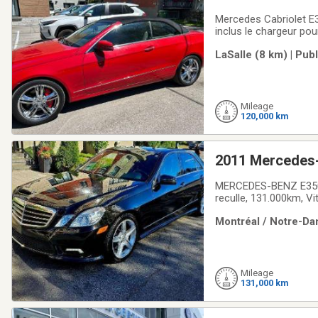
Mercedes Cabriolet E35
inclus le chargeur pou
LaSalle (8 km) | Pub
Mileage
120,000 km
2011 Mercedes
MERCEDES-BENZ E350, 
reculle, 131.000km, Vi
traction, Regulateur
Montréal / Notre-Da
AMG!!!Rapport carfax d
Mileage
131,000 km