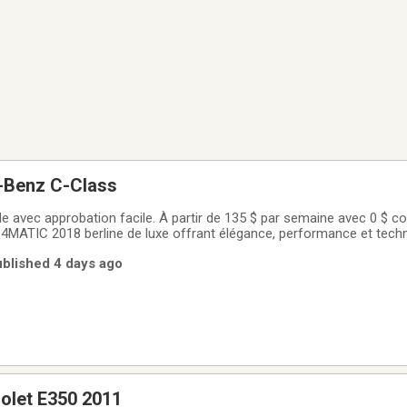
-Benz C-Class
e avec approbation facile. À partir de 135 $ par semaine avec 0 $ c
MATIC 2018 berline de luxe offrant élégance, performance et tech
urbo développant 241 hp, procurant des accélérations dynamiques et
Published 4 days ago
.-Traction intégrale
olet E350 2011