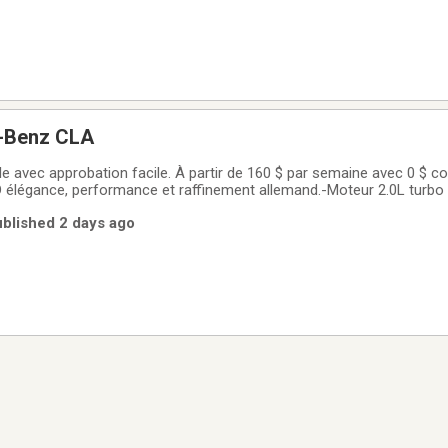
-Benz CLA
e avec approbation facile. À partir de 160 $ par semaine avec 0 $ c
légance, performance et raffinement allemand.-Moteur 2.0L turbo
lente combinaison de puissance et déconomie de carburant.-Tractio
Published 2 days ago
hérence