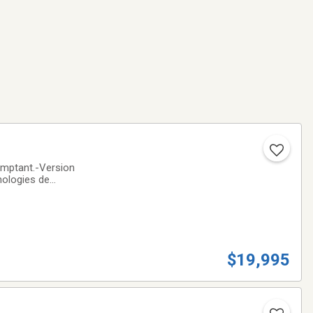
omptant.-Version
nologies de
 une excellente
$19,995