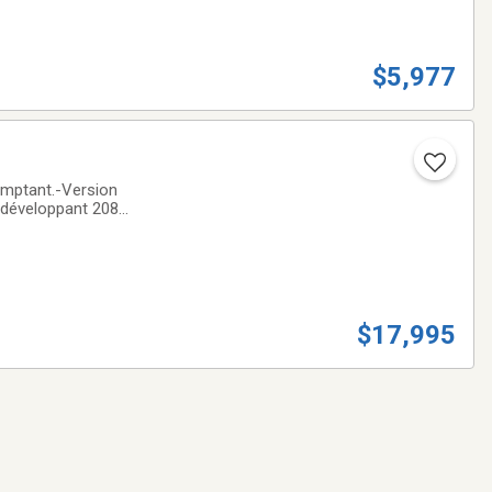
$5,977
omptant.-Version
 développant 208
n intégrale 4MATIC
$17,995