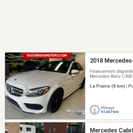
2018 Mercedes
Financement disponibl
Mercedes-Benz C300 4
pointe.-Moteur 2.0L t
La Prairie (8 km) | 
efficacité énergétique
Mileage
97,667 km
Mercedes Cabri