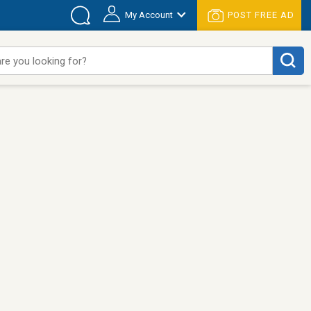
My Account
POST FREE AD
re you looking for?