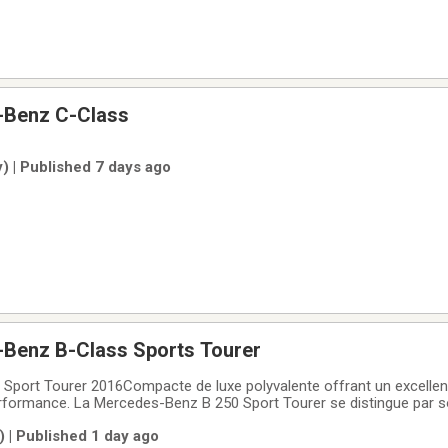
-Benz C-Class
) | Published 7 days ago
Benz B-Class Sports Tourer
port Tourer 2016Compacte de luxe polyvalente offrant un excellent 
rformance. La Mercedes-Benz B 250 Sport Tourer se distingue par s
e raffinée et son niveau déquipement haut de gamme.Performance et
 | Published 1 day ago
performantTransmission