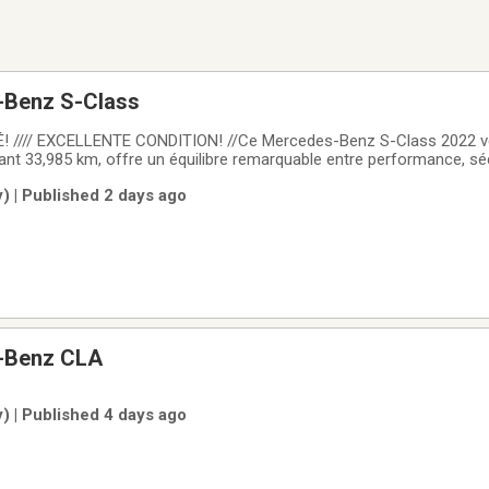
-Benz S-Class
 //// EXCELLENTE CONDITION! //Ce Mercedes-Benz S-Class 2022 v
ant 33,985 km, offre un équilibre remarquable entre performance, séc
 accident rapporté par CARFAX Canada. Sa couleur extérieure grise et
) | Published 2 days ago
élégance. Disponible
-Benz CLA
) | Published 4 days ago