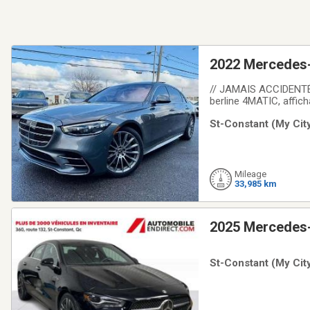
2022 Mercedes
// JAMAIS ACCIDENTÉ!
berline 4MATIC, affich
Ce véhicule n'a aucun
St-Constant (My City
blanc rehaussent son 
Mileage
33,985 km
2025 Mercedes
St-Constant (My City