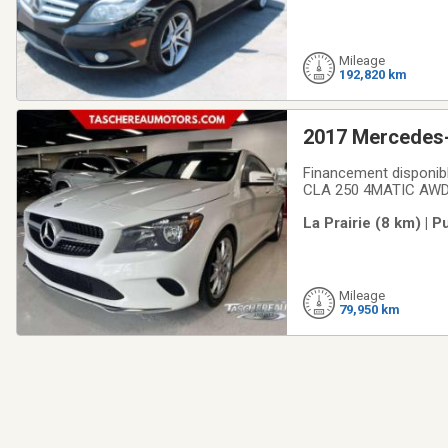
Mileage
192,820 km
2017 Mercedes
Financement disponibl
CLA 250 4MATIC AWD é
hp, offrant une excel
La Prairie (8 km) | 
AWD assurant une ad
Mileage
79,950 km