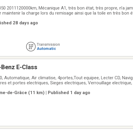
0 2011120000km, Mécanique A1, très bon état, très propre, n’a jamais
r maintenir la charge lors du remisage ainsi que la toile en très bon é
Demande 16500$ négociable Acheteur sérieux seulement
lished 28 days ago
Transmission
Automatic
-Benz E-Class
Automatique, Air climatise, 4portes,Tout equipee, Lecter CD, Navi
tres et portes electriques, Sieges electriques, Verrouillage electrique
 de vitesse, Sieges chauffants en CUIR, TOIT OUVRANT Panoramique
me-de-Grâce (11 km) | Published 1 day ago
isponible!!!