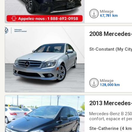
Mileage
67,781 km
2008 Mercedes
St-Constant (My City
Mileage
128,000 km
2013 Mercedes-
Mercedes-Benz B 250 S
confort, espace et pe
spacieux, sa conduit
Ste-Catherine (4 km)
cylindres 2.0L turbo 