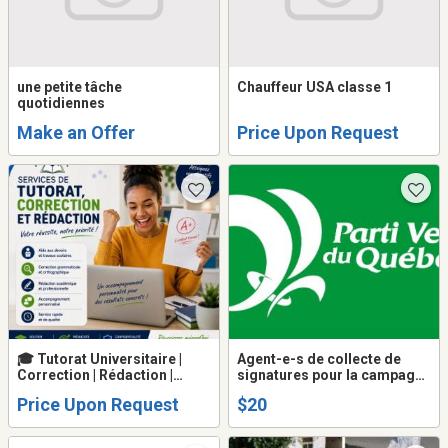
une petite tâche
Chauffeur USA classe 1
quotidiennes
Make an Offer
Price Upon Request
🎓 Tutorat Universitaire |
Agent-e-s de collecte de
Correction | Rédaction |
signatures pour la campagne
TÉLUQ | Cégep à distance |
électorale
Price Upon Request
$20
15+ ans d'expérience