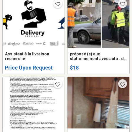
Assistant à la livraison
préposé (e) aux
recherché
stationnement avec auto . de
nuit $18H payer chaque
Price Upon Request
$18
semaine