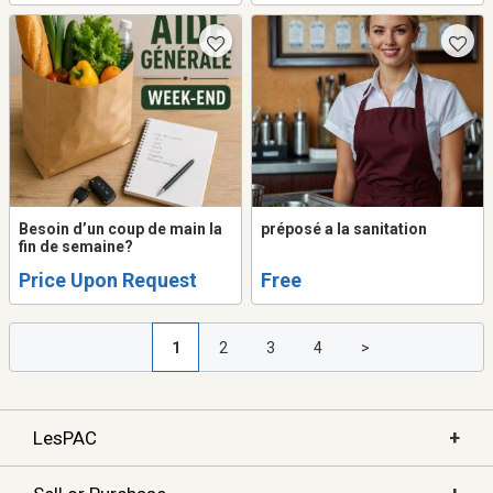
Besoin d’un coup de main la
préposé a la sanitation
fin de semaine?
Price Upon Request
Free
1
2
3
4
>
+
LesPAC