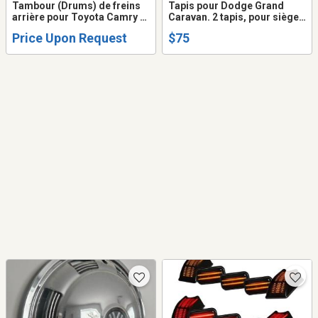
Tambour (Drums) de freins
Tapis pour Dodge Grand
arrière pour Toyota Camry et
Caravan. 2 tapis, pour sièges
Solara 2001-2005. Originaux
deuxième et troisième
Price Upon Request
$75
de Toyota.
rangées.