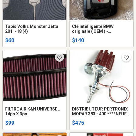
Tapis Volks Monster Jetta
Clé intelligente BMW
2011-18 (4)
originale ( OEM ) -
D'occasion
$60
$140
FILTRE AIR K&N UNIVERSEL
DISTRIBUTEUR PERTRONIX
14po X 3po
MOPAR 383 - 400 ****NEUF
DANS SA BOÎTE****
$99
$475