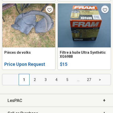
Pièces de volks
Filtre à huile Ultra Synthétic
XG6988
Price Upon Request
$15
1
2
3
4
5
...
27
>
+
LesPAC