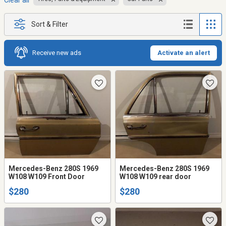
Clear all
Sort & Filter
Receive new ads
Activate an alert
Mercedes-Benz 280S 1969
Mercedes-Benz 280S 1969
W108 W109 Front Door
W108 W109 rear door
$280
$280