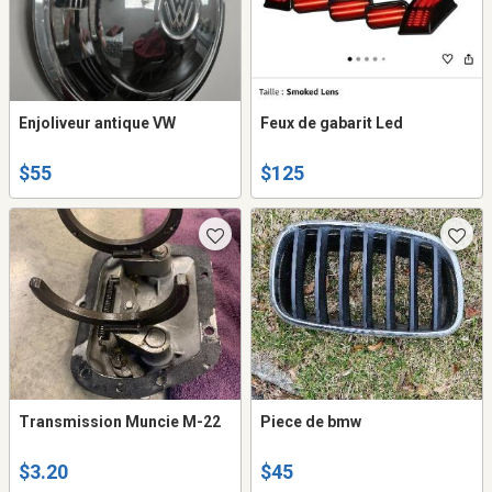
Enjoliveur antique VW
Feux de gabarit Led
$55
$125
Transmission Muncie M-22
Piece de bmw
$3.20
$45