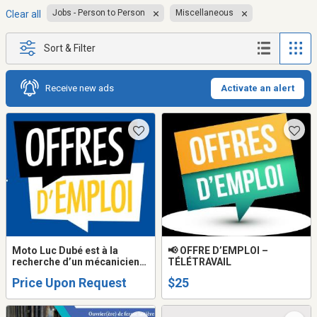
Jobs - Person to Person
Miscellaneous
Clear all
Sort & Filter
Receive new ads
Activate an alert
Moto Luc Dubé est à la
📢 OFFRE D’EMPLOI –
recherche d’un mécanicien
TÉLÉTRAVAIL
de moto pour la saison 2026.
Price Upon Request
$25