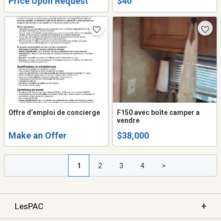
Price Upon Request
$40
Offre d’emploi de concierge
F150 avec boîte camper a
vendre
Make an Offer
$38,000
1
2
3
4
>
+
LesPAC