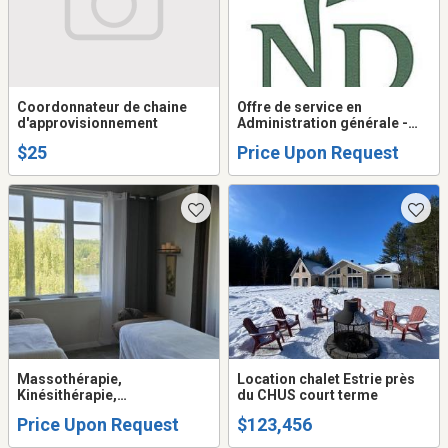
Coordonnateur de chaine
Offre de service en
d'approvisionnement
Administration générale -
Optivance secrétariat
$25
Price Upon Request
général
Massothérapie,
Location chalet Estrie près
Kinésithérapie,
du CHUS court terme
Orthothérapie
Price Upon Request
$123,456